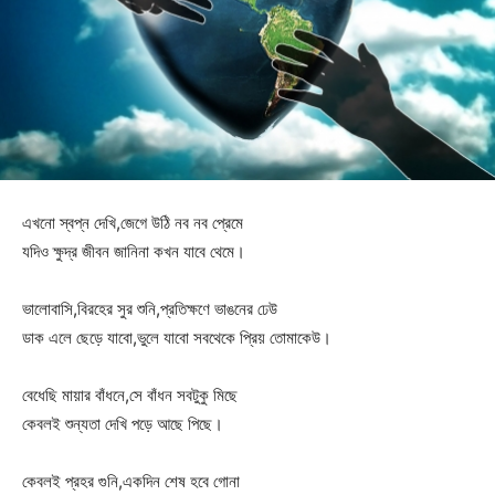
এখনো স্বপ্ন দেখি,জেগে উঠি নব নব প্রেমে
যদিও ক্ষুদ্র জীবন জানিনা কখন যাবে থেমে।
ভালোবাসি,বিরহের সুর শুনি,প্রতিক্ষণে ভাঙনের ঢেউ
ডাক এলে ছেড়ে যাবো,ভুলে যাবো সবথেকে প্রিয় তোমাকেউ।
বেধেছি মায়ার বাঁধনে,সে বাঁধন সবটুকু মিছে
কেবলই শুন্যতা দেখি পড়ে আছে পিছে।
কেবলই প্রহর গুনি,একদিন শেষ হবে গোনা