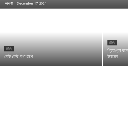
জাজাফী
-
December 17, 2024
রিভিউ
রিভিউ
প্রিয়াঙ্কা দু
কেউ কেউ কথা রাখে
উইমেন