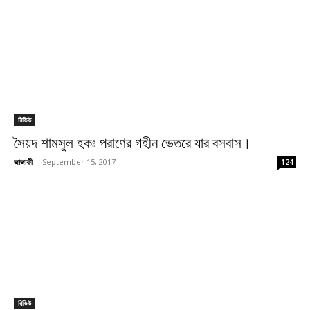
রিভিউ
সৈয়দ শামসুল হকঃ পরাণের গহীন ভেতরে যার বসবাস।
জাজাফী
-
September 15, 2017
124
রিভিউ