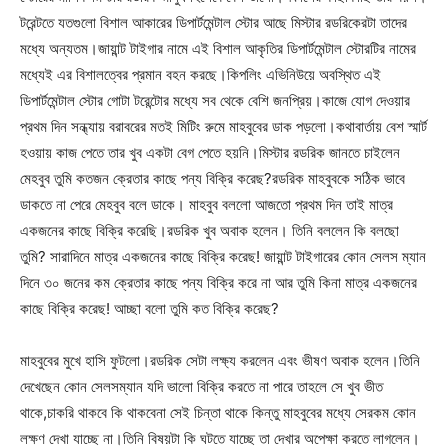
টরেন্টতে যতগুলো বিশাল আকারের ডিপার্টমেন্টাল স্টোর আছে মিস্টার রডরিকেরটা তাদের
মধ্যে অন্যতম।জায়ান্ট টাইগার নামে এই বিশাল আকৃতির ডিপার্টমেন্টাল স্টোরটির নামের
মধ্যেই এর বিশালত্বের প্রমান বহন করছে।কিপলিং এভিনিউয়ে অবস্থিত এই
ডিপার্টমেন্টাল স্টোর গোটা টরেন্টোর মধ্যে সব থেকে বেশি জনপ্রিয়।কাজে যোগ দেওয়ার
প্রথম দিন সন্ধ্যায় বরাবরের মতই মিটিং রুমে মাহবুবের ডাক পড়লো।কথাবার্তায় বেশ স্মার্ট
হওয়ায় কাজ পেতে তার খুব একটা বেগ পেতে হয়নি।মিস্টার রডরিক জানতে চাইলেন
মেহবুব তুমি কতজন ক্রেতার কাছে পন্য বিক্রি করেছ?রডরিক মাহবুবকে সঠিক ভাবে
ডাকতে না পেরে মেহবুব বলে ডাকে। মাহবুব বললো আজতো প্রথম দিন তাই মাত্র
একজনের কাছে বিক্রি করেছি।রডরিক খুব অবাক হলেন। তিনি বললেন কি বলছো
তুমি? সারাদিনে মাত্র একজনের কাছে বিক্রি করেছ! জায়ান্ট টাইগারের কোন সেলস ম্যান
দিনে ৩০ জনের কম ক্রেতার কাছে পন্য বিক্রি করে না আর তুমি কিনা মাত্র একজনের
কাছে বিক্রি করেছ! আচ্ছা বলো তুমি কত বিক্রি করেছ?
মাহবুবের মুখে হাসি ফুটলো।রডরিক সেটা লক্ষ্য করলেন এবং ভীষণ অবাক হলেন।তিনি
দেখেছেন কোন সেলসম্যান যদি ভালো বিক্রি করতে না পারে তাহলে সে খুব ভীত
থাকে,চাকরি থাকবে কি থাকবেনা সেই চিন্তা থাকে কিন্তু মাহবুবের মধ্যে সেরকম কোন
লক্ষণ দেখা যাচ্ছে না।তিনি বিষয়টা কি ঘটতে যাচ্ছে তা দেখার অপেক্ষা করতে লাগলেন।