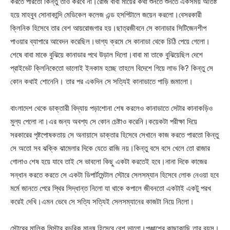
করতে পারতো কিন্তু তাও করবে না।রোজ বাবা মায়ের কথা শুনতে শুনতে একসময় অতিষ্ট
হয়ে মাহবুব সোনাকান্দি মেডিকেল কলেজ এন্ড হসপিটালে জয়েন করলো।বেসরকারী
ক্লিনিক হিসেবে তার বেশ আয়রোজগার হয়।ছাত্রজীবনে সে কানাডার সিটিজেনশীপ
পাওয়ার ব্যাপারে আবেদন করেছিল।ভাগ্য ক্রমে সে কানাডা থেকে চিঠি পেয়ে গেলো।
শেষে বাবা মাকে বুঝিয়ে কানাডার পথে উড়াল দিলো।বাবা মা তাকে বুঝিয়েছিল দেশে
প্রাইভেট ক্লিনিকেতো ভালোই ইনকাম হচ্ছে তাহলে বিদেশে গিয়ে লাভ কি? কিন্তু সে
কোন কথাই শোনেনি। তার পর একদিন সে সত্যিই কানাডাতে পাড়ি জমালো।
বাংলাদেশ থেকে ডাক্তারী বিদ্যায় পড়াশোনা শেষ করলেও কানাডাতে সেটার কানাকড়িও
মুল্য পেলো না।এর জন্য অবশ্য সে কোন চেষ্টাও করেনি।কয়েকটা পরীক্ষা দিয়ে
সরকারের পৃষ্টপোষকতায় সে অনায়াসে ডাক্তার হিসেবে সেখানে কাজ করতে পারতো কিন্তু
সে অতো সব ঝক্কি ঝামেলার দিকে যেতে রাজি নয়।কিন্তু বসে বসে খেলে তো রাজার
গোলাও শেষ হয়ে যাবে তাই সে ভাবলো কিছু একটা করতেই হবে।নানা দিকে কাজের
সন্ধান করতে করতে সে একটা ডিপার্টমেন্টাল স্টোরে সেলসম্যান হিসেবে লোক নেওয়া হবে
মর্মে জানতে পেরে স্থির সিদ্ধান্ত নিলো যা থাকে কপালে জীবনতো একটাই একটু পরখ
করেই দেখি।এমন ভেবে সে সত্যি সত্যিই সেলসম্যানের কাজটা নিয়ে নিলো।
স্টোরের মালিক মিস্টার রডরিক মানুষ হিসেবে বেশ ভালো।পঞ্চাশের কাছাকাছি তার বয়স।