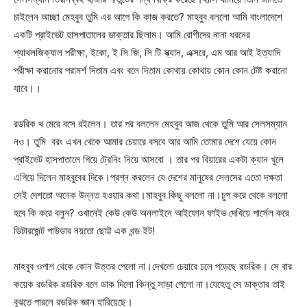
চাইলেন আচ্ছা মেহবুব তুমি এর আগে কি কাজ করতে? মাহবুব বললো আমি বাংলাদেশে
একটি প্রাইভেট হাসপাতালের ডাক্তার ছিলাম। আমি রোগীদের নানা ধরনের
প্যাথলজিক্যাল পরীক্ষা, ইকো, ই সি জি, সি টি স্ক্যান, এক্সরে, এম আর আই ইত্যাদি
পরীক্ষা করানোর পরামর্শ দিতাম এবং বলে দিতাম কোথায় কোথায় কোন কোন টেষ্ট করানো
যাবে।।
রডরিক থ মেরে বসে রইলেন। তার পর বললেন মেহবুব আজ থেকে তুমি আর সেলসম্যান
নও। তুমি বরং এখন থেকে আমার চেয়ারে বসবে আর আমি তোমার দেশে যেয়ে কোন
প্রাইভেট হাসপাতালে গিয়ে ট্রেনিং নিয়ে আসবো । তার পর বিয়ারের একটা ক্যান খুলে
এগিয়ে দিলেন মাহবুবের দিকে।প্রশ্ন করলেন যে দেশের মানুষের সেলসের এতো দক্ষতা
সেই দেশতো অনেক উন্নত হওয়ার কথা।মাহবুব কিছু বললো না।চুপ করে থেকে বললো
হবে কি করে বলুন? ওখানেই কেউ কেউ অনলাইনে আইফোন ফাইভ দেখিয়ে পার্সেল করে
ডিটারজেন্ট পাউডার নয়তো ছোট্ট এক খন্ড ইট!
মাহবুব ওপাশ থেকে কোন উত্তর পেলো না।দেখলো চেয়ারে ঢলে পড়েছে রডরিক। সে বার
কয়েক রডরিক রডরিক বলে ডাক দিলো কিন্তু সাড়া পেলো না।যেহেতু সে ডাক্তার তাই
বুঝতে পারলে রডরিক জ্ঞান হারিয়েছে।