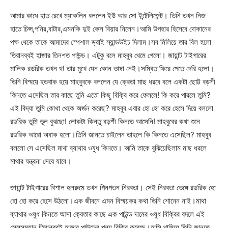
আমার কাধে হাত রেখে ম্যাকলিন বললেন ইউ আর সো ইন্টেলিজেন্ট। তিনি তখন নিজ
হাতে চিপ্স,পনির,বাটার,এমনকি দুই কেস বিয়ার নিলেন।আমি উপহার হিসেবে দোকানের
পক্ষ থেকে তাকে আমাদের স্পেশাল ড্রাই স্যান্ডউইচ দিলাম।সব মিলিয়ে তার বিল হলো
তিরানব্বই হাজার তিনশত পাউন্ড। এটুকু বলে মাহবুব থেমে গেলো। জায়ান্ট টাইগারের
মালিক রডরিক তখন থ! তার মুখে যেন কোন ভাষা নেই।সম্বিত ফিরে পেতে দেরি হলো।
তিনি বিস্ময়ে হতবাক হয়ে মাহবুবকে বললেন যে ক্রেতা মাছ ধরবে বলে একটা ছোট্ট বড়শী
কিনতে এসেছিল তার কাছে তুমি এতো কিছু বিক্রি করে ফেললে! কি করে পারলে তুমি?
এই বিদ্যা তুমি কোথা থেকে অর্জন করেছ? মাহবুব এবার হো হো করে হেসে দিয়ে বললো
রডরিক তুমি ভুল বুঝছো! লোকটা কিন্তু বড়শী কিনতে আসেনি! মাহবুবের কথা শুনে
রডরিক আরো অবাক হলো।তিনি জানতে চাইলেন তাহলে কি কিনতে এসেছিল? মাহবুব
বললো সে এসেছিল মাথা ব্যাথার ওষুধ কিনতে। আমি তাকে বুঝিয়েছিলাম মাছ ধরলে
মাথার যন্ত্রনা সেরে যাবে।
জায়ান্ট টাইগারের বিশাল হলরুমে তখন পিনপতন নিরবতা। সেই নিরবতা ভেঙ্গে রডরিক হো
হো হো করে হেসে উঠলো।এক জীবনে এমন বিস্ময়কর কথা তিনি শোনেন নাই।মাথা
ব্যাথার ওষুধ কিনতে আসা ক্রেতার কাছে এক পাউন্ড দামের ওষুধ বিক্রির বদলে এই
সেলসম্যান তিরানব্বই হাজার পাউন্ডের পন্য বিক্রি করেছে।হাসি থামিয়ে তিনি জানতে