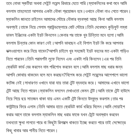
তবে নোভা স্কটিয়া অথবা সেইন্ট লরেন্স রিভারে যেতে পারি।ম্যাকলিনের কথা শুনে আমি
বললাম তাহলেতো আপনার একটা নৌকা প্রয়োজন হবে।ওখানে নৌকা নাও পেতে পারেন।
ম্যাকলিন জানতে চাইলেন আমাদের স্টোরে নৌকার ব্যবস্থা আছে কিনা আমি বললাম
অবশ্যই।তাকে নিয়ে গেলাম গ্রাউন্ডফ্লোরে বোট স্টোরে।তিনি দেখেশুনে কুড়িফুট লম্বা
ডাবল ইঞ্জিনের একটা ইয়ট কিনলেন।কেনার পর তাকে খুব চিন্তিত মনে হলো।আমি
বললাম চিন্তার কোন কারণ নেই।আপনি ভাবছেন এই বিশাল ইয়ট কি করে আপনার
ভক্সওয়াগনে করে নিয়ে যাবেন?আপনি চাইলে খুব সহজেই ইয়ট বহনের মত একটা গাড়িও
নিতে পারবেন।তিনি পরামর্শটা লুফে নিলেন এবং একটা লরি কিনলেন।এর পর তিনি
ক্রেডিট কার্ড বের করলেন দাম পরিশোধ করবেন বলে।আমি বললাম মাছ ধরার জন্য
আপনি কোথায় থাকবেন বলে মনে করছেন?বিশেষ করে সেইন্ট লরেন্সের আশেপাশে ভালো
কটেজ নেই।সাধারণত ওখানে যারা যায় তারা টেন্ট ব্যবহার করে। আমাদের এখানে ভালো
টেন্ট আছে নিতে পারেন।ম্যাকলিন বললেন দেখাওতো কেমন টেন্ট।আমি তাকে টেন্ট হাউসে
নিয়ে গিয়ে ছয় সাতজন থাকা যায় এমন একটি টেন্ট কিনতে উদ্বুদ্ধ করলাম।তার পর
কাউন্টারে ফিরে এলাম।তিনি আমার হাতে ক্রেডিট কার্ড ধরিয়ে দিলেন।আমি সোয়াইপ
করার আগে তাকে বললাম ম্যাকলিন মাছ ধরার ফাকে যখন টেন্টে অবস্থান করবেন
তখনতো ক্ষুধা লাগতে পারে বা কিছুটা রিলাক্সে থাকতে ইচ্ছে করতে পারে তাই সেক্ষেত্রে
কিছু খাবার আর পানীয় নিতে পারেন।