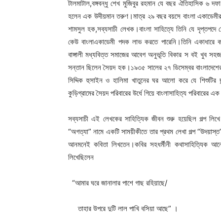
টালমাটাল,বঙ্গবন্ধু শেখ মুজিবুর রহমান যে বছর ঐতিহাসিক ৬ দ
হলেন এক উদীয়মান তরুণ।মাত্র ২৯ বছর বয়সে বাংলা একাডেমীর ইত
শামসুল হক,সব্যসাচী লেখক।বাংলা সাহিত্যে তিনি যে দৃপ্তপদে 
কেউ বাংলাএকাডেমী পদক লাভ করতে পারেনি।তিনি একাধারে কবি
বাঙ্গালী মধ্যবিত্ত সমাজের আবেগ অনুভূতি বিকার স বই খুব সহ
সন্তান ছিলেন সৈয়দ হক।১৯৩৫ সালের ২৭ ডিসেম্বর বাংলাদেশের উ
সিদ্দিক হুসাইন ও হালিমা খাতুনের ঘর আলো করে যে শিশুটির
কুড়িগ্রামের সৈয়দ পরিবারের উর্ধে গিয়ে বাংলাসাহিত্য পরিবারের 
সব্যসাচী এই লেখকের সাহিত্যিক জীবন শুরু হয়েছিল গল্প লি
“অগত্যা” নামে একটি সাময়ীকীতে তার প্রথম লেখা গল্প “উদয়াস
আনমনেই কবিতা লিখতেন।কবির সহধর্মীনী কথাসাহিত্যিক আনে
লিখেছিলেন
“আমার ঘরে জানালার পাশে গাছ রহিয়াছে/
তাহার উপরে দুটি লাল পাখি বসিয়া আছে” ।