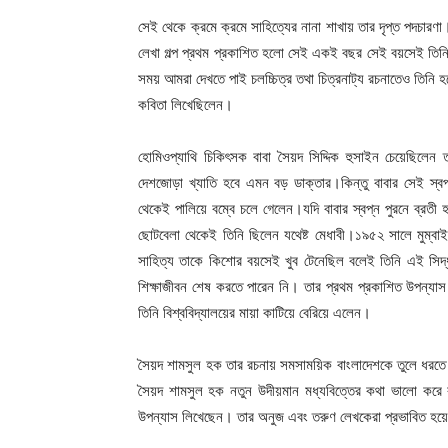
সেই থেকে ক্রমে ক্রমে সাহিত্যের নানা শাখায় তার দৃপ্ত পদচারণা
লেখা গল্প প্রথম প্রকাশিত হলো সেই একই বছর সেই বয়সেই তিনি
সময় আমরা দেখতে পাই চলচ্চিত্র তথা চিত্রনাট্য রচনাতেও তিনি হয়
কবিতা লিখেছিলেন।
হোমিওপ্যাথি চিকিৎসক বাবা সৈয়দ সিদ্দিক হুসাইন চেয়েছিলে
দেশজোড়া খ্যাতি হবে এমন বড় ডাক্তার।কিন্তু বাবার সেই স্
থেকেই পালিয়ে বম্বে চলে গেলেন।যদি বাবার স্বপ্ন পুরনে ব্র
ছোটবেলা থেকেই তিনি ছিলেন যথেষ্ট মেধাবী।১৯৫২ সালে মুম্বা
সাহিত্য তাকে কিশোর বয়সেই খুব টেনেছিল বলেই তিনি এই সিদ্ধা
শিক্ষাজীবন শেষ করতে পারেন নি। তার প্রথম প্রকাশিত উপন্যাস
তিনি বিশ্ববিদ্যালয়ের মায়া কাটিয়ে বেরিয়ে এলেন।
সৈয়দ শামসুল হক তার রচনায় সমসাময়িক বাংলাদেশকে তুলে ধরতে
সৈয়দ শামসুল হক নতুন উদীয়মান মধ্যবিত্তের কথা ভালো করে
উপন্যাস লিখেছেন। তার অনুজ এবং তরুণ লেখকেরা প্রভাবিত হয়ে