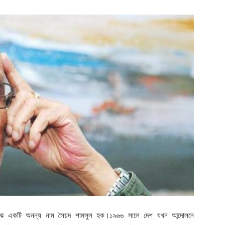
র মাঝে একটি অনন্য নাম সৈয়দ শামসুল হক।১৯৬৬ সালে দেশ যখন আন্দোলনে