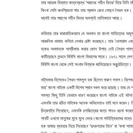
তার আরেক বিখ্যাত কাব্যগ্রন্থ ‘পরানের গহীন ভিতর’ দিয়ে তিনি
কিংবা সেটা জনপ্রিয়তা পায় তার প্রমান রেখে গেছেন সৈয়দ হক। আ
ভাবেই তার পরাণের গহীন ভিতর অবশ্যই তালিকাতে আছে।
কবিতায় তার ধারাবাহিকভাবে যে অবদান তা বাংলা সাহিত্যের অমূ
আঞ্চলিক ভাষায় কবিতা লেখার চেষ্টা করেছেন। তার ‘খেলারাম খ
হকের অবদানকে অস্বীকার করার কোন উপায় নেই।সৈয়দ শামসুল
কাটিয়েছেন লন্ডনে বিবিসি বাংলা বিভাগের সাথে। ১৯৭১ সালে দেশ য
বিবিসি বাংলা থেকে সেই সংবাদ বিশ্বকে জানিয়েছেন অকুন্ঠচিত্তে।
নাট্যকার হিসেবেও সৈয়দ শামসুল হক ছিলেন দারুণ সফল। বিশেষ কর
যায়’ বাংলা নাটকে একটি বিশেষ স্থান দখল করে রয়েছে। তার যে শব্দ
সমস্ত কিছু তিনি যেভাবে ধারণ করেছেন বাংলা নাটকে এই ঘট
এমনকি তার রচিত নাটকের অনেক অভিনেতাও তাই মনে করেন। শিল্পক্
চিত্রনাট্য লিখেছেন, এমনকি চলচ্চিত্রের জন্য গানও রচনা করেছেন।
গানটি এখনো মানুষের মুখে মুখে ফেরে।বাংলা সাহিত্যিকদের মধ্যে
হক ভাষার ব্যবহার নিয়ে লিখেছেন ‘হৃৎকলমের টানে’ বা ‘কথা সামান