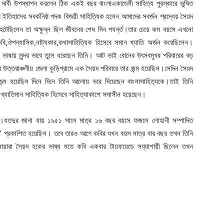
ফা দাবী উপস্থাপন করলেন ঠিক একই বছর বাংলাএকাডেমী সাহিত্য পুরস্কারে ভুষিত
িহাসের সবর্কনিষ্ঠ পদক বিজয়ী সাহিত্যিক হলেন আমাদের সবর্জন শ্রদ্ধেয় সৈয়দ
হেটেছিলেন তা অক্ষুন্ন ছিল জীবনের শেষ দিন পযর্ন্ত।তার চেয়ে কম বয়সে এখনো
,ঔপন্যাসিক,নাট্যকার,কথাসাহিত্যিক হিসেবে সমান খ্যাতি অর্জন করেছিলেন।
জ ভাষায় সুন্দর ভাবে তুলে ধরেছেন তিনি। আট ভাই বোনের উৎসবমুখর পরিবারের বড়
ত্তরাঞ্চলীয় জেলা কুড়িগ্রামে এক সৈয়দ পরিবারে তার জন্ম হয়েছিল।সেদিন সৈয়দ
 জন্ম হয়েছিল দিনে দিনে তিনি আলোয় ভরে দিয়েছেন বাংলাসাহিত্যকে।তাই তিনি
এক খ্যাতিমান সাহিত্যিক হিসেবে সাহিত্যাকাশে সমাসীন হয়েছেন।
খে।যতদুর জানা যায় ১৯৫১ সালে মাত্র ১৬ বছর বয়সে ফজলে লোহানী সম্পাদিত
্ত” প্রকাশিত হয়েছিল। তবে তারও আগে কবির যখন বয়স মাত্র বার বছর তখন তিনি
ায়ারা সৈয়দ হকের ভাষ্য মতে কবি একবার টায়ফয়েডে সয্যাশায়ী ছিলেন তখন