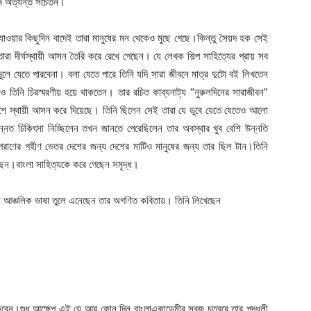
েন অত্যন্ত সচেতন।
যাওয়ার কিছুদিন বাদেই তারা মানুষের মন থেকেও মুছে গেছে।কিন্তু সৈয়দ হক সেই
রা দীর্ঘস্থায়ী আসন তৈরি করে রেখে গেছেন। যে লেখক শিল্প সাহিত্যের প্রায় সব
 ভুলে যেতে পারবেনা। বলা যেতে পারে তিনি যদি সারা জীবনে মাত্র দুটো বই লিখতেন
 তিনি চিরস্মরণীয় হয়ে থাকতেন। তার রচিত কাব্যনাট্য “নুরুলদিনের সারাজীবন”
শে স্থায়ী আসন করে দিয়েছে। তিনি ছিলেন সেই তারা যে ডুবে যেতে যেতেও আলো
ন্নত চিকিৎসা নিচ্ছিলেন তখন জানতে পেরেছিলেন তার অবস্থার খুব বেশি উন্নতি
পরাণের গহীণ ভেতর দেশের জন্য দেশের মাটিও মানুষের জন্য তার ছিল টান।তিনি
ছেন।বাংলা সাহিত্যকে করে গেছেন সমৃদ্ধ।
ি আঞ্চলিক ভাষা তুলে এনেছেন তার অগণিত কবিতায়। তিনি লিখেছেন
েন।শুধু আক্ষেপ এই যে আর কোন দিন বাংলাএকাডেমীর সবুজ চত্বরে তার পদধুলী