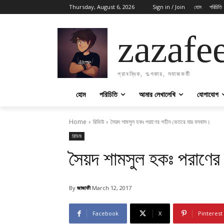
Thursday, August 6, 2026
Sign in / Join
হোম
পরিচিতি
zazafe
প্রাবন্ধিক, গল্পকার, সমাজকর্মী
হোম
পরিচিতি
আমার লেখালেখি
যোগাযোগ
Home
রিভিউ
সৈয়দ শামসুল হকঃ পরাণের গহীন ভেতরে যার বসবাস।
রিভিউ
সৈয়দ শামসুল হকঃ পরাণের
By
জাজাফী
March 12, 2017
Facebook
X
Pinterest