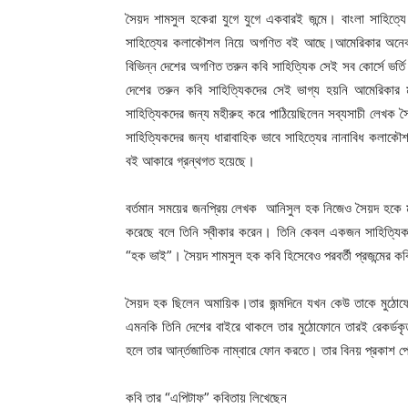
সৈয়দ শামসুল হকেরা যুগে যুগে একবারই জন্মে। বাংলা সাহিত্যে 
সাহিত্যের কলাকৌশল নিয়ে অগণিত বই আছে।আমেরিকার অনেক বি
বিভিন্ন দেশের অগণিত তরুন কবি সাহিত্যিক সেই সব কোর্সে ভর্
দেশের তরুন কবি সাহিত্যিকদের সেই ভাগ্য হয়নি আমেরিকার মত
সাহিত্যিকদের জন্য মহীরুহ করে পাঠিয়েছিলেন সব্যসাচী লেখক স
সাহিত্যিকদের জন্য ধারাবাহিক ভাবে সাহিত্যের নানাবিধ কলাকৌ
বই আকারে গ্রন্থগত হয়েছে।
বর্তমান সময়ের জনপ্রিয় লেখক আনিসুল হক নিজেও সৈয়দ হকে মুগ
করেছে বলে তিনি স্বীকার করেন। তিনি কেবল একজন সাহিত্যিকই
“হক ভাই”। সৈয়দ শামসুল হক কবি হিসেবেও পরবর্তী প্রজন্মের ক
সৈয়দ হক ছিলেন অমায়িক।তার জন্মদিনে যখন কেউ তাকে মুঠোফো
এমনকি তিনি দেশের বাইরে থাকলে তার মুঠোফোনে তারই রেকর্ডকৃ
হলে তার আর্ন্তজাতিক নাম্বারে ফোন করতে। তার বিনয় প্রকাশ 
কবি তার “এপিটাফ” কবিতায় লিখেছেন