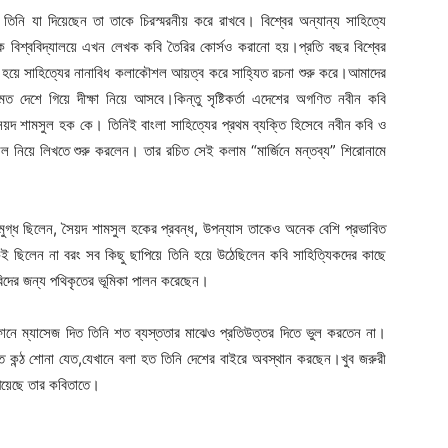
তিনি যা দিয়েছেন তা তাকে চিরস্মরনীয় করে রাখবে। বিশ্বের অন্যান্য সাহিত্যে
শ্ববিদ্যালয়ে এখন লেখক কবি তৈরির কোর্সও করানো হয়।প্রতি বছর বিশ্বের
তি হয়ে সাহিত্যের নানাবিধ কলাকৌশল আয়ত্ব করে সাহ্যিত রচনা শুরু করে।আমাদের
 দেশে গিয়ে দীক্ষা নিয়ে আসবে।কিন্তু সৃষ্টিকর্তা এদেশের অগণিত নবীন কবি
ৈয়দ শামসুল হক কে। তিনিই বাংলা সাহিত্যের প্রথম ব্যক্তি হিসেবে নবীন কবি ও
শল নিয়ে লিখতে শুরু করলেন। তার রচিত সেই কলাম “মার্জিনে মন্তব্য” শিরোনামে
্ধ ছিলেন, সৈয়দ শামসুল হকের প্রবন্ধ, উপন্যাস তাকেও অনেক বেশি প্রভাবিত
 ছিলেন না বরং সব কিছু ছাপিয়ে তিনি হয়ে উঠেছিলেন কবি সাহিত্যিকদের কাছে
বিদের জন্য পথিকৃতের ভূমিকা পালন করেছেন।
নে ম্যাসেজ দিত তিনি শত ব্যস্ততার মাঝেও প্রতিউত্তর দিতে ভুল করতেন না।
ত কন্ঠ শোনা যেত,যেখানে বলা হত তিনি দেশের বাইরে অবস্থান করছেন।খুব জরুরী
পেয়েছে তার কবিতাতে।