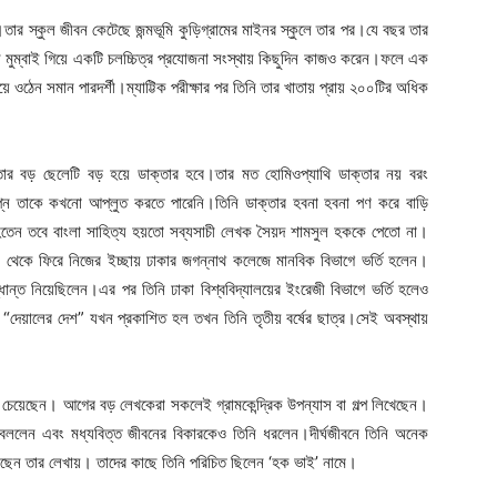
।তার স্কুল জীবন কেটেছে জন্মভূমি কুড়িগ্রামের মাইনর স্কুলে তার পর।যে বছর তার
 মুম্বাই গিয়ে একটি চলচ্চিত্র প্রযোজনা সংস্থায় কিছুদিন কাজও করেন।ফলে এক
ে ওঠেন সমান পারদর্শী।ম্যাট্টিক পরীক্ষার পর তিনি তার খাতায় প্রায় ২০০টির অধিক
ন তার বড় ছেলেটি বড় হয়ে ডাক্তার হবে।তার মত হোমিওপ্যাথি ডাক্তার নয় বরং
বপ্ন তাকে কখনো আপ্লুত করতে পারেনি।তিনি ডাক্তার হবনা হবনা পণ করে বাড়ি
তী হতেন তবে বাংলা সাহিত্য হয়তো সব্যসাচী লেখক সৈয়দ শামসুল হককে পেতো না।
ই থেকে ফিরে নিজের ইচ্ছায় ঢাকার জগন্নাথ কলেজে মানবিক বিভাগে ভর্তি হলেন।
ন্ত নিয়েছিলেন।এর পর তিনি ঢাকা বিশ্ববিদ্যালয়ের ইংরেজী বিভাগে ভর্তি হলেও
 “দেয়ালের দেশ” যখন প্রকাশিত হল তখন তিনি তৃতীয় বর্ষের ছাত্র।সেই অবস্থায়
 চেয়েছেন। আগের বড় লেখকেরা সকলেই গ্রামকেন্দ্রিক উপন্যাস বা গল্প লিখেছেন।
 বললেন এবং মধ্যবিত্ত জীবনের বিকারকেও তিনি ধরলেন।দীর্ঘজীবনে তিনি অনেক
ছেন তার লেখায়। তাদের কাছে তিনি পরিচিত ছিলেন ‘হক ভাই’ নামে।