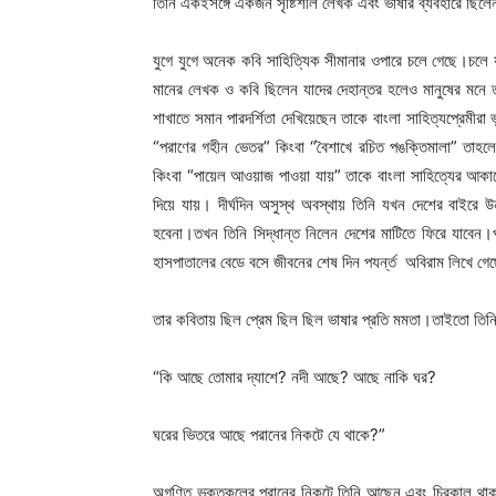
তিনি একইসঙ্গে একজন সৃষ্টিশীল লেখক এবং ভাষার ব্যবহারে ছিল
যুগে যুগে অনেক কবি সাহিত্যিক সীমানার ওপারে চলে গেছে।চলে 
মানের লেখক ও কবি ছিলেন যাদের দেহান্তর হলেও মানুষের মনে তা
শাখাতে সমান পারদর্শিতা দেখিয়েছেন তাকে বাংলা সাহিত্যপ্রেমীরা
“পরাণের গহীন ভেতর” কিংবা “বৈশাখে রচিত পঙক্তিমালা” তাহলেও
কিংবা “পায়েল আওয়াজ পাওয়া যায়” তাকে বাংলা সাহিত্যের আকা
দিয়ে যায়। দীর্ঘদিন অসুস্থ অবস্থায় তিনি যখন দেশের বাইরে উ
হবেনা।তখন তিনি সিদ্ধান্ত নিলেন দেশের মাটিতে ফিরে যাবেন।
হাসপাতালের বেডে বসে জীবনের শেষ দিন পযর্ন্ত অবিরাম লিখে গে
তার কবিতায় ছিল প্রেম ছিল ছিল ভাষার প্রতি মমতা।তাইতো তিন
“কি আছে তোমার দ্যাশে? নদী আছে? আছে নাকি ঘর?
ঘরের ভিতরে আছে পরানের নিকটে যে থাকে?”
অগণিত ভক্তকুলের পরানের নিকটে তিনি আছেন এবং চিরকাল থাকব