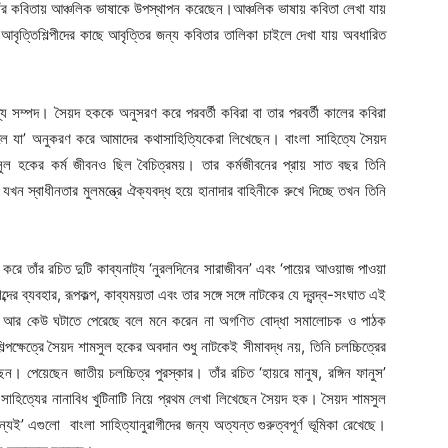
 তাঁর কবিতায় আঞ্চলিক ভাষাকে উপস্থাপন করেছেন।আঞ্চলিক ভাষায় কবিতা লেখা যায়
বৃত্তিশিল্পীদের কাছে আবৃত্তির জন্য কবিতার তালিকা চাইলে দেখা যায় অবধারিত
ল্য সম্পদ। সৈয়দ হককে অনুসরণ করে পরবর্তী কবিরা বা তার পরবর্তী কালের কবিরা
েলে যা’ অনুকরণ করে আমাদের কথাসাহিত্যিকেরা লিখেছেন। বাংলা সাহিত্যে সৈয়দ
 হকের কর্ম জীবনও ছিল বৈচিত্রময়। তার কর্মজীবনের প্রায় সাত বছর তিনি
খন স্বাধীনতার মুলমন্ত্রে ঐক্যবদ্ধ হয়ে হানাদার বাহিনীকে রুখে দিচ্ছে তখন তিনি
ে তাঁর রচিত দুটি কাব্যনাট্য ‘নুরলদিনের সারাজীবন’ এবং ‘পায়ের আওয়াজ পাওয়া
ের ব্যবহার, রূপকল্প, কাব্যময়তা এবং তার সঙ্গে সঙ্গে নাটকের যে দ্বন্দ্ব-সংঘাত এই
না আর কেউ ঘটাতে পেরেছে বলে মনে করেন না অগণিত বোদ্ধা সমালোচক ও পাঠক
ষেত্রে সৈয়দ শামসুল হকের অবদান শুধু নাটকেই সীমাবদ্ধ নয়, তিনি চলচ্চিত্রের
 পেয়েছেন জাতীয় চলচ্চিত্র পুরস্কার। তাঁর রচিত ‘হায়রে মানুষ, রঙ্গিন ফানুস’
 সাহিত্যের নানাবিধ খুটিনাটি নিয়ে প্রথম লেখা লিখেছেন সৈয়দ হক। সৈয়দ শামসুল
্যই’ এগুলো বাংলা সাহিত্যানুরাগীদের জন্য অত্যন্ত গুরুত্বপূর্ণ ভূমিকা রেখেছে।