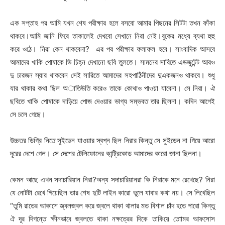
এক সপ্তাহ পর আমি যখন শেষ পরীক্ষার হলে বসবো আমার পিছনের সিটটা তখন ফাঁকা
থাকবে।আমি জানি ফিরে তাকালেই দেখবো সেখানে নিরা নেই।বুকের মধ্যে ব্যথা হুহু
করে ওঠে। নিরা কেন থাকবেনা? এর পর পরীক্ষার ফলাফল হবে। সাংবাদিক আসবে
আমাদের খাকি পোষাকে ভি চিহ্ন দেখানো ছবি তুলতে। সামনের সারিতে এডজুটেন্ট আরও
দু চারজন স্যার থাকবেন সেই সারিতে আমাদের সহপাঠিনীদের দুএকজনও থাকবে। শুধু
যার থাকার কথা ছিল অাতিউতি করেও তাকে কোথাও পাওয়া যাবেনা। সে নিরা। ঐ
ছবিতে খাকি পোষাকে দাড়িয়ে পোজ দেওয়ার ভাগ্য সম্ভবত তার ছিলনা। কদিন আগেই
সে চলে গেছে।
উচ্চতর ডিগ্রি নিতে সুইডেন যাওয়ার স্বপ্ন ছিল নিরার কিন্তু সে সুইডেন না গিয়ে আরো
দূরের দেশে গেল। সে দেশের টেলিফোনের কান্ট্রিকোড আমাদের কারো জানা ছিলনা।
কেমন আছে এখন সদাচারিয়ান নিরা?অন্য সদাচারিয়ানরা কি নিরাকে মনে রেখেছে? নিরা
যে নোটটা রেখে গিয়েছিল তার শেষ দুটি লাইন কারো ভুলে যাবার কথা নয়। সে লিখেছিল
“তুমি রাতের আকাশে জ্বলজ্বল করে জ্বলে থাকা থালার মত বিশাল চাঁদ হতে পারো কিন্তু
ঐ দূর দিগন্তে ক্ষীনভাবে জ্বলতে থাকা নক্ষত্রের দিকে তাকিয়ে তোামর আফসোস