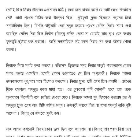
সেটাই ছিল নিরার জীবনের একমাত্র চিঠি। নিরা চলে যাবার আগে যে নোট রেখে গিয়েছিল
সেই নোটে প্রথম চিঠির কথা উল্লেখ ছিল। ফুটফুটে সুন্দর ছিমছাম গড়নের নিরা
সদাচারিয়ান ছিল। বিশাল বাউন্ডারী ঘেরা সবুজ চত্ত্বরে প্রথম যেদিন নিরার সাথে দেখা
হয়েছিল সেদিন নিরা ছিল নির্বাক।কিন্তু কদিন যেতে না যেতেই তার মূখে যেন কথার
ফুলঝুরি ছুটতে শুরু করলো। আমি সদাচারিয়ান নই ফলে নিরার সব কথা আমার শোনা
হতনা।
নিরাকে নিয়ে সবাই কথা বলতো। নভিসেস ড্রিলের সময় নিরার দাপুটে পারফরমেন্স যেমন
সবার নজরে এসেছিল তেমনি গেমস গুলোতেও সে ছিল অগ্রবর্তী। নিরাকে আমরা
ভালবাসতাম খুব,মনে মনে হিংসাও করতাম। নিরার সুন্দর দুটি চোখ ছিল বাদামী। চোখের
দিকে তাকালে অদ্ভুত রকম মায়া হত। ওর চুলগুলো যদি সোনালী হতো তবে ওকে
অনায়াসে বিদেশীনি বলে চালিয়ে দেওয়া যেত। নিরাকে আমরা খুব হিংসেও করতাম ওর ঐ
অদ্ভুত সুন্দর চোখ আর মিষ্টি হাসির জন্য। রুপন্তী বলতো নিরা না হাসা পযর্ন্ত নাকি বৃষ্টি
আসেনা। কিন্তু সে হাসতো খুবই কম।
নাহ আমরা কখনোই নিরার কোন দুঃখ ছিল বলে জানতাম না।কিন্তু তার পরও নিরা চলে
গেল। যাবার সময় সবার জন্য একটা নোট রেখে গেল। নোটের ভাজে সেই চিঠিটাও