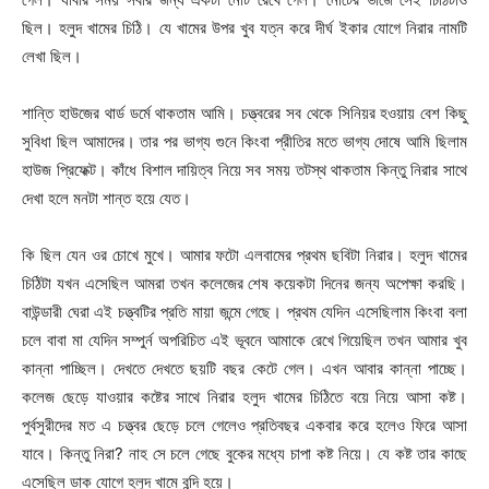
ছিল। হলুদ খামের চিঠি। যে খামের উপর খুব যত্ন করে দীর্ঘ ইকার যোগে নিরার নামটি
লেখা ছিল।
শান্তি হাউজের থার্ড ডর্মে থাকতাম আমি। চত্ত্বরের সব থেকে সিনিয়র হওয়ায় বেশ কিছু
সুবিধা ছিল আমাদের। তার পর ভাগ্য গুনে কিংবা প্রীতির মতে ভাগ্য দোষে আমি ছিলাম
হাউজ প্রিফেক্ট। কাঁধে বিশাল দায়িত্ব নিয়ে সব সময় তটস্থ থাকতাম কিন্তু নিরার সাথে
দেখা হলে মনটা শান্ত হয়ে যেত।
কি ছিল যেন ওর চোখে মুখে। আমার ফটো এলবামের প্রথম ছবিটা নিরার। হলুদ খামের
চিঠিটা যখন এসেছিল আমরা তখন কলেজের শেষ কয়েকটা দিনের জন্য অপেক্ষা করছি।
বাউন্ডারী ঘেরা এই চত্ত্বটির প্রতি মায়া জন্মে গেছে। প্রথম যেদিন এসেছিলাম কিংবা বলা
চলে বাবা মা যেদিন সম্পুর্ন অপরিচিত এই ভূবনে আমাকে রেখে গিয়েছিল তখন আমার খুব
কান্না পাচ্ছিল। দেখতে দেখতে ছয়টি বছর কেটে গেল। এখন আবার কান্না পাচ্ছে।
কলেজ ছেড়ে যাওয়ার কষ্টের সাথে নিরার হলুদ খামের চিঠিতে বয়ে নিয়ে আসা কষ্ট।
পুর্বসুরীদের মত এ চত্ত্বর ছেড়ে চলে গেলেও প্রতিবছর একবার করে হলেও ফিরে আসা
যাবে। কিন্তু নিরা? নাহ সে চলে গেছে বুকের মধ্যে চাপা কষ্ট নিয়ে। যে কষ্ট তার কাছে
এসেছিল ডাক যোগে হলুদ খামে বন্দি হয়ে।