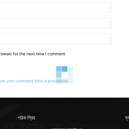
Name:
Email:
Website:
rowser for the next time I comment.
ow your comment data is processed.
পাঠক প্রিয়
ক্