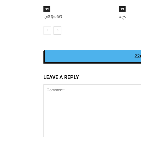
গল্প
গল্প
দুবাই ট্রানজিট
অনুভা
22
LEAVE A REPLY
Comment: