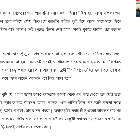
োতে ক্লাস সেভেনের জনি আর বনির বসার কথা।ডিনার টাইম হয়ে যাওয়ার পরও ওরা
নো হলো হাউসে খোঁজ নিতে।সে রকেটের গতিতে ছুটে গিয়ে আবার সাথে সাথে ফিরে
জিদে নেই,কোথাও নেই।দ্রুত ডিনার শেষ হলো।সবাই বুঝতে পারলো ওরা কলেজ
নো হলো।বাস স্ট্যান্ডে ফোন করে জানানো হলো রেল স্টেশানেও জানিয়ে দেওয়া হলো
উঠতে দেওয়া না হয়। ক্যাডেট মানেই যে খাকি পোশাকে থাকতে হবে তা নয়।বিশেষত
সাধারণ কিছু পরতে হয়।জনি আর বনিও দুটো টিশার্ট পরে বেরিয়েছিল।তবে পোষাক
ে বাসে ওঠার আগেই ওদেরকে ধরে নিয়ে আসা হলো।
 খুশি যে এই অপরাধে হলেও তাদেরকে কলেজ থেকে বের করে দেওয়া হবে যেটা তারা
েন্ট স্যার জানতে চাইলেন তোমরা কলেজ থেকে পালিয়েছিলে কেন?জনি বললো স্যার
ে আবার কখনো লোহার মত শক্ত। অ্যাডজুটেন্ট স্যার কিছু একটা ভাবলেন তার পর
 কলেজের গেটের তালা ভাংলে কি করে? অ্যাডজুটেন্ট স্যারের প্রশ্ন শুনে বনি উত্তর
াড়ি দিতেই গেটের তালা ভেঙ্গে গেল।