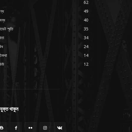
62
ন্ধ
49
বন্ধ
40
াডেট স্মৃতি
35
িতা
34
বিধ
24
ৃতিকথা
14
ভিউ
12
যুক্ত থাকুন