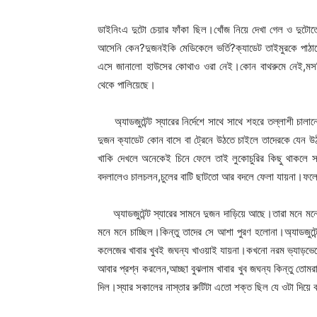
ডাইনিংএ দুটো চেয়ার ফাঁকা ছিল।খোঁজ নিয়ে দেখা গেল ও দুট
আসেনি কেন?দুজনইকি মেডিকেলে ভর্তি?ক্যাডেট তাইমুরকে পাঠা
এসে জানালো হাউসের কোথাও ওরা নেই।কোন বাথরুমে নেই,মস
থেকে পালিয়েছে।
অ্যাডজুটেন্ট স্যারের নির্দেশে সাথে সাথে শহরে তল্লাশী চালা
দুজন ক্যাডেট কোন বাসে বা ট্রেনে উঠতে চাইলে তাদেরকে যেন 
খাকি দেখলে অনেকেই চিনে ফেলে তাই লুকোচুরির কিছু থাকলে 
বদলালেও চালচলন,চুলের বাটি ছাটতো আর বদলে ফেলা যায়না।ফল
অ্যাডজুটেন্ট স্যারের সামনে দুজন দাড়িয়ে আছে।তারা মনে মনে
মনে মনে চাচ্ছিল।কিন্তু তাদের সে আশা পুরণ হলোনা।অ্যাডজুট
কলেজের খাবার খুবই জঘন্য খাওয়াই যায়না।কখনো নরম ভ্যাড়ভেড়
আবার প্রশ্ন করলেন,আচ্ছা বুঝলাম খাবার খুব জঘন্য কিন্তু তোমরা
দিল।স্যার সকালের নাস্তার রুটিটা এতো শক্ত ছিল যে ওটা দিয়ে ব