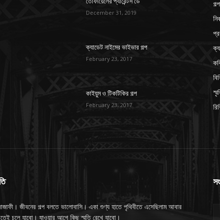
তোফায়েলের প্যারেন্টস ডে
গল্প
December 31, 2019
নিব
প্র
ক্য
ক্যাডেট নাইমের ভাইভার গল্প
February 23, 2017
কব
বি
স্ম
কাইয়ুম ও টিকটিকির গল্প
February 23, 2017
রি
তি
সং
াজাফী। জীবনের গল্প বলতে ভালোবাসি। একা শুণ্য হাতে পৃথিবীতে এসেছিলাম আবার
হাতেই চলে যাবো। যাওয়ার আগে কিছু স্মৃতি রেখে যাবো।