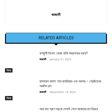
জাজাফী
RELATED ARTICLES
কর্ণফুলী টানেল: বোঝা নাকি সম্ভাবনার দ্বার?
জাজাফী
-
January 21, 2025
নিবন্ধ
রাফায়েল নাদাল: তার ক্যারিয়ার এবং অবসর – শ্রেষ্ঠত্বের
অমলিন গল্প
জাজাফী
-
November 14, 2024
নিবন্ধ
আর কত প্রাণ সড়কে লেপটে গেলে আমাদের হুশ ফিরবে