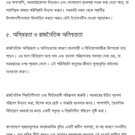
এর পাশাপাশি, অবকাঠামোগত উন্নয়ন এবং যোগাযোগ ব্যবস্থা সহজ করা যেতে পারে, যা
সামগ্রিক বাজার পরিস্থিতি উন্নত করবে। সরকারি তরফ থেকে স্থানীয়
উৎপাদনশীলতাকে উৎসাহিত করতে আরও বেশি ইনসেনটিভ দেওয়া প্রয়োজন।
৫. অস্থিরতা ও রাজনৈতিক অনিশ্চয়তা
রাজনৈতিক অস্থিরতা ও অনিশ্চয়তার কারণে ব্যবসায়ী ও বিনিয়োগকারীরা দিশেহারা হয়ে
পড়েন। এর ফলে বিনিয়োগ কমে যায় এবং ব্যবসা পরিচালনায় সমস্যা দেখা দেয়, যা
সরবরাহের ওপর প্রভাব ফেলে। এই পরিস্থিতি মানুষের জীবনে মূল্যবৃদ্ধি ঘটানোর
অন্যতম কারণ।
রাজনৈতিক স্থিতিশীলতা এবং দীর্ঘমেয়াদী পরিকল্পনা জরুরি। সরকারের উচিত ব্যবসা
পরিবেশ উন্নত করা, বিশেষ করে ছোট ও মাঝারি ব্যবসার জন্য। পাশাপাশি, বৈদেশিক
বিনিয়োগ আকর্ষণের জন্য একটি সমৃদ্ধ ও স্থিতিশীল পরিবেশ সৃষ্টি করা।
বাংলাদেশে দ্রব্যমূল্যের অস্বাভাবিক বৃদ্ধি একটি জটিল সমস্যা, যা বহু কারণে সংঘটিত
হচ্ছে। তবে সঠিক নীতি গ্রহণ এবং কার্যকর পদক্ষেপের মাধ্যমে এই সংকট কাটিয়ে উঠা