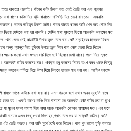
 হাতে থাকতো খালোই। বাঁশের কঞ্চি চিকন করে কেটে তৈরি করা এক প্রকার
বা বাশের কঞ্চি দিয়ে ঝুড়ি বানাতেন,পাটখড়ি দিয়ে বেড়া বানাতেন। এমনকি
ে করতেন। আমার দায়িত্ব ছিলো দুটো। বাবার হাতের ছনের আটি শেষ হয়ে গেলে নিচ
মত ছিলো যেটাকে বলা হয় নাড়াই। সেটির মাথা সুচালো ছিলো অনেকটা বল্লমের মত
কে খোচা মেরে সেই নাড়াইটা উপরে তুলে দিলে বাবা সেই নাড়াইয়ের ছিদ্রতে চিকন
ার অন্য প্রান্ত দিয়ে ঢুকিয়ে উপরে তুলে দিলে বাবা সেটা গেরো দিয়ে দিতেন।
 অনেক গুলো এখন গুগলে সার্চ দিলে ছবি হিসেবে দেখা যাবে। পলো দিয়ে মূলত
 অনেকটা মাটির কলসের মত। পার্থক্য শুধু কলসের নিচের অংশ বন্ধ থাকে কিন্তু
্যে ঝপকের নামিয়ে দিয়ে উপর দিয়ে ভিতরে হাতড়ে মাছ ধরা হয়। আমিও ধরতাম
শি বাধলে তাকে আটকে রাখা যায় না। এমন গরুকে বশে রাখার জন্য মুহোলি নামে
ই রকম হয়। একটি বাশের কঞ্চি দিয়ে বানানো হয় অনেকটা ছোট বাটির মত যা মুখে
হয় যা মুখের ফাকা যায়গা দিয়ে বাধা থাকে অনেকটা ঘোড়ার লাগামের মত। এর ফলে
িষটা বানাতে এমন কিছু গেরো দিতে হয়,প্যাচ দিতে হয় যা সত্যিই কঠিন। আমি
এটা তৈরি করতে। বাবা হাসি মুখে তৈরি করে দিতেন। বাবা খুব ভালো ঘুড়ি বানাতে
খন অবশ্য গ্রামে ঘুড়ি ওড়ানো হয় খুব কম। বাবা এখনো ঘুড়ি বানান তবে ছোটদের