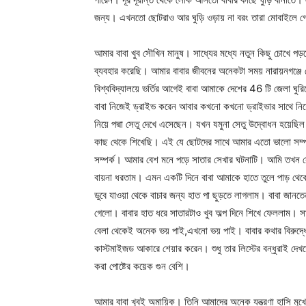
জন্য। এখনতো ছোটরাও আর ঘুড়ি ওড়ায় না বরং তারা মোবাইলে 
আমার বাবা খুব সৌখিন মানুষ। সাধ্যের মধ্যে নতুন কিছু চোখে 
ব্যবহার করেছি। আমার বাবার জীবনের অনেকটা সময় নারায়নগঞ্জ
বিশ্ববিদ্যালয়ে ভর্তির আগেই বাবা আমাকে দেশের 46 টি জেলা ঘু
বাবা নিজেই ড্রাইভ করেন আবার কখনো কখনো ড্রাইভার সাথে নিয়ে
নিয়ে পদ্মা সেতু দেখে এসেছেন। যখন যমুনা সেতু উদ্বোধন হয়েছি
কাছ থেকে শিখেছি। এই যে ছোটদের সাথে আমার এতো ভালো সম্পর্
সম্পর্ক। আমার বেশ মনে পড়ে সাতার সেখার ঘটনাটি। আমি তখন
বায়না ধরতাম। এমন একটি দিনে বাবা আমাকে হাতে তুলে পাড় থেক
ডুবে যাওয়া থেকে বাচার জন্য হাত পা ছুড়তে লাগলাম। বাবা জা
গেলো। বাবার হাত ধরে সাতারটাও খুব অল্প দিনে শিখে ফেললাম। 
বেলা থেকেই অনেক ভয় পাই,এখনো ভয় পাই। বাবার কথার বিরুদ্ধে
কাস্টমাইজড আকারে শেয়ার করেন। শুধু তার লিস্টের বন্ধুরাই দেখত
করা পোষ্টের কয়েক গুন বেশি।
আমার বাবা খুবই অমায়িক। তিনি আমাদের অনেক যন্ত্রণা হাসি মু