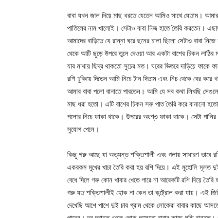
বাবা যখন জাল দিয়ে মাছ ধরতে যেতেন আমিও সাথে যেতাম। আমার
পাতিলের নাম খালোই। সেটাও বাবা নিজ হাতে তৈরি করতেন। এছাড়া বা
আমাদের বাড়িতে যে রান্না ঘরে ছনের চালা ছিলো সেটাও বাবা নিজ
থেকে আটি ছুড়ে উপরে তুলে দেওয়া আর একটা বাশের চিকন লাঠির 
যার মাথায় ছিদ্র থাকতো সুচের মত। ঘরের ভিতরে দাড়িয়ে ফাকে ফা
রশি ঢুকিয়ে দিতেন আমি নিচে টান দিতাম এবং নিচ থেকে বের করে খাচ
আমার বাবা পলো বানাতে পারতেন। আমি যে সব কথা লিখছি সেগুলোর
মাছ ধরা হতো। এটি বাশের চিকন সরু পাত তৈরি করে বানানো হতো।
পলোর নিচে ফাকা থাকে। উপরের অংশ্ও ফাকা থাকে। সেটা পানির মধ
সুযোগ পেলে।
কিছু গরু আছে যা অত্যন্ত শক্তিশালী এবং গলায় সাধারণ ভাবে র
একরকম মুখের খাচা তৈরি করা হয় রশি দিয়ে। এই মুহোলি মূলত দু
বেধে দিলে গরু কোন খাবার খেতে পারে না আরেকটি রশি দিয়ে তৈরি 
গরু যত শক্তিশালীই হোক না কেন তা কন্ট্রোল করা যায়। এই জিন
দেখেছি আশে পাশে দুই চার গ্রাম থেকে লোকেরা বাবার কাছে আসতো 
পারেন। দূর দূরান্ত থেকে লোক আসতো বাবার কাছে ঘুড়ি বানাতে। এ