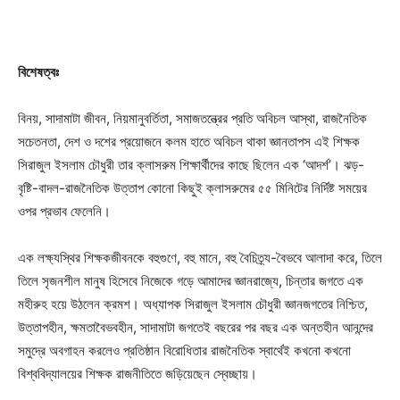
বিশেষত্বঃ
বিনয়, সাদামাটা জীবন, নিয়মানুবর্তিতা, সমাজতন্ত্রের প্রতি অবিচল আস্থা, রাজনৈতিক
সচেতনতা, দেশ ও দশের প্রয়োজনে কলম হাতে অবিচল থাকা জ্ঞানতাপস এই শিক্ষক
সিরাজুল ইসলাম চৌধুরী তার ক্লাসরুম শিক্ষার্থীদের কাছে ছিলেন এক ‘আদর্শ’। ঝড়-
বৃষ্টি-বাদল-রাজনৈতিক উত্তাপ কোনো কিছুই ক্লাসরুমের ৫৫ মিনিটের নির্দিষ্ট সময়ের
ওপর প্রভাব ফেলেনি।
এক লক্ষ্যস্থির শিক্ষকজীবনকে বহুগুণে, বহু মানে, বহু বৈচিত্র্য-বৈভবে আলাদা করে, তিলে
তিলে সৃজনশীল মানুষ হিসেবে নিজেকে গড়ে আমাদের জ্ঞানরাজ্যে, চিন্তার জগতে এক
মহীরুহ হয়ে উঠলেন ক্রমশ। অধ্যাপক সিরাজুল ইসলাম চৌধুরী জ্ঞানজগতের নিশ্চিত,
উত্তাপহীন, ক্ষমতাবৈভবহীন, সাদামাটা জগতেই বছরের পর বছর এক অন্তহীন আনন্দের
সমুদ্রে অবগাহন করলেও প্রতিষ্ঠান বিরোধিতার রাজনৈতিক স্বার্থেই কখনো কখনো
বিশ্ববিদ্যালয়ের শিক্ষক রাজনীতিতে জড়িয়েছেন স্বেচ্ছায়।