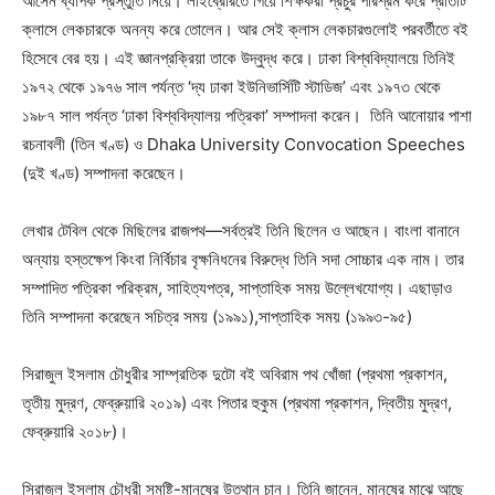
আসেন ব্যাপক প্রস্তুতি নিয়ে। লাইব্রেরিতে গিয়ে শিক্ষকরা প্রচুর পরিশ্রম করে প্রতিটি
ক্লাসে লেকচারকে অনন্য করে তোলেন। আর সেই ক্লাস লেকচারগুলোই পরবর্তীতে বই
হিসেবে বের হয়। এই জ্ঞানপ্রক্রিয়া তাকে উদ্বুদ্ধ করে। ঢাকা বিশ্ববিদ্যালয়ে তিনিই
১৯৭২ থেকে ১৯৭৬ সাল পর্যন্ত ‘দ্য ঢাকা ইউনিভার্সিটি স্টাডিজ’ এবং ১৯৭৩ থেকে
১৯৮৭ সাল পর্যন্ত ‘ঢাকা বিশ্ববিদ্যালয় পত্রিকা’ সম্পাদনা করেন। তিনি আনোয়ার পাশা
রচনাবলী (তিন খণ্ড) ও Dhaka University Convocation Speeches
(দুই খণ্ড) সম্পাদনা করেছেন।
লেখার টেবিল থেকে মিছিলের রাজপথ—সর্বত্রই তিনি ছিলেন ও আছেন। বাংলা বানানে
অন্যায় হস্তক্ষেপ কিংবা নির্বিচার বৃক্ষনিধনের বিরুদ্ধে তিনি সদা সোচ্চার এক নাম। তার
সম্পাদিত পত্রিকা পরিক্রম, সাহিত্যপত্র, সাপ্তাহিক সময় উল্লেখযোগ্য। এছাড়াও
তিনি সম্পাদনা করেছেন সচিত্র সময় (১৯৯১),সাপ্তাহিক সময় (১৯৯৩-৯৫)
সিরাজুল ইসলাম চৌধুরীর সাম্প্রতিক দুটো বই অবিরাম পথ খোঁজা (প্রথমা প্রকাশন,
তৃতীয় মুদ্রণ, ফেব্রুয়ারি ২০১৯) এবং পিতার হুকুম (প্রথমা প্রকাশন, দ্বিতীয় মুদ্রণ,
ফেব্রুয়ারি ২০১৮)।
সিরাজুল ইসলাম চৌধুরী সমষ্টি-মানুষের উত্থান চান। তিনি জানেন, মানুষের মাঝে আছে