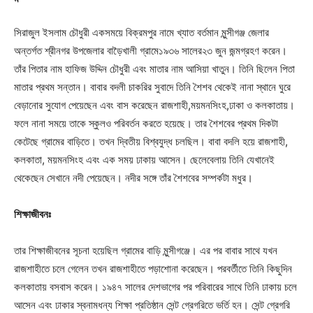
সিরাজুল ইসলাম চৌধুরী একসময়ে বিক্রমপুর নামে খ্যাত বর্তমান মুন্সীগঞ্জ জেলার
অন্তর্গত শ্রীনগর উপজেলার বাড়ৈখালী গ্রামে১৯৩৬ সালের২৩ জুন জন্মগ্রহণ করেন।
তাঁর পিতার নাম হাফিজ উদ্দিন চৌধুরী এবং মাতার নাম আসিয়া খাতুন। তিনি ছিলেন পিতা
মাতার প্রথম সন্তান। বাবার বদলী চাকরির সুবাদে তিনি শৈশব থেকেই নানা স্থানে ঘুরে
বেড়ানোর সুযোগ পেয়েছেন এবং বাস করেছেন রাজশাহী,ময়মনসিংহ,ঢাকা ও কলকাতায়।
ফলে নানা সময়ে তাকে স্কুলও পরিবর্তন করতে হয়েছে। তার শৈশবের প্রথম দিকটা
কেটেছে গ্রামের বাড়িতে। তখন দ্বিতীয় বিশ্বযুদ্ধ চলছিল। বাবা বদলি হয়ে রাজশাহী,
কলকাতা, ময়মনসিংহ এবং এক সময় ঢাকায় আসেন। ছেলেবেলায় তিনি যেখানেই
থেকেছেন সেখানে নদী পেয়েছেন। নদীর সঙ্গে তাঁর শৈশবের সম্পর্কটা মধুর।
শিক্ষাজীবনঃ
তার শিক্ষাজীবনের সূচনা হয়েছিল গ্রামের বাড়ি মুন্সীগঞ্জে। এর পর বাবার সাথে যখন
রাজশাহীতে চলে গেলেন তখন রাজশাহীতে পড়াশোনা করেছেন। পরবর্তীতে তিনি কিছুদিন
কলকাতায় বসবাস করেন। ১৯৪৭ সালের দেশভাগের পর পরিবারের সাথে তিনি ঢাকায় চলে
আসেন এবং ঢাকার স্বনামধন্য শিক্ষা প্রতিষ্ঠান সেন্ট গ্রেগরিতে ভর্তি হন। সেন্ট গ্রেগরি