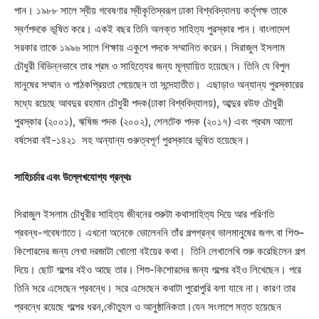
পান। ১৯৮৮ সালে স্বীয় গবেষণার স্বীকৃতিস্বরূপ ঢাকা বিশ্ববিদ্যালয় কর্তৃপক্ষ তাকে
স্বর্ণপদকে ভূষিত করে। একই বছর তিনি অলক্ত সাহিত্য পুরস্কার পান। বাংলাদেশ
সরকার তাকে ১৯৯৬ সালে শিক্ষায় একুশে পদকে সম্মানিত করেন। সিরাজুল ইসলাম
চৌধুরী বিভিন্নভাবে তার শ্রম ও সাহিত্যের জন্য মূল্যায়িত হয়েছেন। তিনি যে বিপুল
মানুষের সম্মান ও পাঠকপ্রিয়তা পেয়েছেন তা সন্দেহাতীত। এছাড়াও অন্যান্য পুরস্কারের
মধ্যে রয়েছে আবদুর রহমান চৌধুরী পদক(ঢাকা বিশ্ববিদ্যালয়), আব্দুর রউফ চৌধুরী
পুরস্কার (২০০১), ঋষিজ পদক (২০০২), শেলটেক পদক (২০১৭) এবং প্রথম আলো
বর্ষসেরা বই-১৪২১ সহ অন্যান্য গুরুত্বপূর্ণ পুরস্কারে ভূষিত হয়েছেন।
সাহিচর্চার এবং উল্লেখযোগ্য গ্রন্থঃ
সিরাজুল ইসলাম চৌধুরীর সাহিত্য জীবনের শুরুটা কথাসাহিত্য দিয়ে আর পরিণতি
প্রবন্ধ-গবেষণাতে। এখনো অনেকে ভোলেননি তাঁর গল্পগ্রন্থ ভালমানুষের জগৎ বা শিশু–
কিশোরদের জন্য লেখা দরজাটা খোলো বইয়ের কথা। তিনি লেখালেখি শুরু করেছিলেন গল্প
দিয়ে। ছোট গল্পের বইও আছে তার। শিশু-কিশোরদের জন্য গল্পের বইও লিখেছেন। পরে
তিনি সরে এসেছেন প্রবন্ধে। সরে এসেছেন কথাটা পুরোপুরি বলা যাবে না। কারণ তার
প্রবন্ধে রয়েছে গল্পের ধরন,কৌতুহল ও আনুষ্ঠানিকতা।যেন সংলাপে মত্ত হয়েছেন