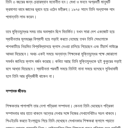
তিনি ৩ বছরের জন্য চেয়ারম্যান মনোনীত হন। মেধা ও মননে অগ্রবর্তী মানুষটি
ক্রমাগত ভাবে জ্ঞানের ভূবনে হয়ে ওঠেন মহীরুহ। ১৯৭৫ সালে তিনি অধ্যাপক পদে
পদোন্নতি লাভ করেন।
তবে মুক্তিযুদ্ধের সময় তার অবস্থান ছিল বিতর্কিত। যখন সারা দেশ একজোট হয়ে
স্বাধীনতার মূলমন্ত্রে বিশ্বাসী হয়ে লড়াই করতে নেমেছে তখন তিনি সেগুলোকে
পাশকাটিয়ে নিয়মিত বিশ্ববিদ্যালয়ে ক্লাস নেওয়া চালিয়ে গিয়েছেন এবং টিচার্স লাউঞ্জে
আড্ডা দিয়েছেন। অথচ একই সময়ে অন্যান্য শিক্ষকেরা মুক্তিযুদ্ধের পক্ষে জোরালো
সমর্থন জানিয়ে ক্লাস বর্জন করেছে। কথিত আছে তিনি মুক্তিযুদ্ধকে দুই কুকুরের লড়াই
বলে আখ্যা দিয়েছেন। স্বাধীনতা পরবর্তী সময়ে তিনিই নানা সময়ে বলেছেন সুবিধাবাদী
হলে তিনি আর বুদ্ধিজীবী থাকেন না।
সম্পাদক জীবনঃ
শিক্ষকতার পাশাপাশি তার নেশা পত্রিকা সম্পাদনা। কেননা তিনি ভেবেছেন পত্রিকা
সম্পাদনার ভার হাতে থাকলে অন্যের লেখার সঙ্গে নিজের লেখালেখিটাও সচল থাকবে।
পিএইচডি করতে ইংল্যান্ডে গিয়ে তিনি দেখেছেন সেখানকার শিক্ষকরা ক্লাসে পড়াতে