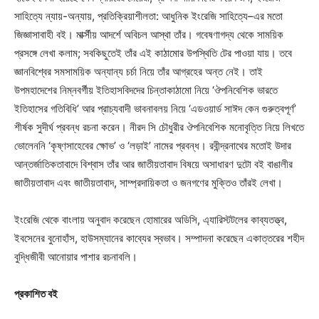
সাহিত্যে ন্যায়-অন্যায়, প্রতিক্রিয়াশীলতা: আধুনিক ইংরেজি সাহিত্যে–এর মতো
জিজ্ঞাসাবাহী বই। মার্ক্সীয় আদর্শে অবিচল আস্থা তাঁর। গবেষণাগদ্য থেকে সাময়িক
প্রসঙ্গে লেখা কলাম; সবকিছুতেই তাঁর এই কাঠামোর উপস্থিতি টের পাওয়া যায়। তবে
জ্ঞানবিশ্বের সমসাময়িক অন্যান্য চর্চা নিয়ে তাঁর আগ্রহের অন্ত নেই। তাই
উপমহাদেশের নিম্নবর্গীয় ইতিহাসবিদদের চিন্তাকাঠামো নিয়ে ‘ঔপনিবেশিক ভারতে
ইতিহাসের গতিবিধি’ আর প্রাচ্যবাদী ভাবনাবলয় নিয়ে ‘এডওয়ার্ড সাঈদ কেন গুরুত্বপূর্ণ’
শীর্ষক সুদীর্ঘ প্রবন্ধ রচনা করেন। নীরদ সি চৌধুরীর ঔপনিবেশিক মনোবৃত্তি নিয়ে লিখতে
ভোলেননি ‘কৃষ্ণসাহেবের ক্ষোভ’ ও ‘লড়াই’ নামের প্রবন্ধ। রবীন্দ্রনাথের মতোই উদার
আন্তর্জাতিকতাবাদে বিশ্বাস তাঁর আর জাতীয়তাবাদ বিষয়ে অসাধারণ দুটো বই বাঙালীর
জাতীয়তাবাদ এবং জাতীয়তাবাদ, সাম্প্রদায়িকতা ও জনগণের মুক্তিও তাঁরই লেখা।
ইংরেজি থেকে বাংলায় অনুবাদ করেছেন হোমারের অডিসি, এ্যারিস্টটলের কাব্যতত্ত্ব,
ইবসেনের বুনোহাঁস, হাউসম্যানের কাব্যের স্বভাব। সম্পাদনা করেছেন একাত্তরের শহীদ
বুদ্ধিজীবী আনোয়ার পাশার রচনাবলি।
প্রকাশিত বই