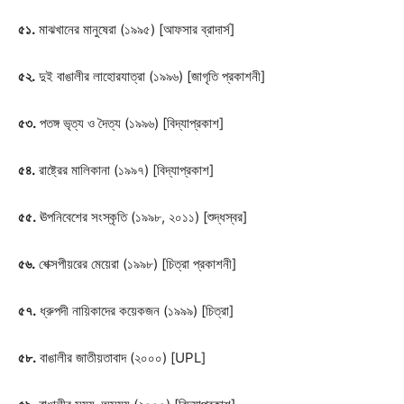
৫১.
মাঝখানের মানুষেরা (১৯৯৫) [আফসার ব্রাদার্স]
৫২.
দুই বাঙালীর লাহোরযাত্রা (১৯৯৬) [জাগৃতি প্রকাশনী]
৫৩.
পতঙ্গ ভৃত্য ও দৈত্য (১৯৯৬) [বিদ্যাপ্রকাশ]
৫৪.
রাষ্ট্রের মালিকানা (১৯৯৭) [বিদ্যাপ্রকাশ]
৫৫.
ঊপনিবেশের সংস্কৃতি (১৯৯৮, ২০১১) [শুদ্ধস্বর]
৫৬.
শেক্সপীয়রের মেয়েরা (১৯৯৮) [চিত্রা প্রকাশনী]
৫৭.
ধ্রুপদী নায়িকাদের কয়েকজন (১৯৯৯) [চিত্রা]
৫৮.
বাঙালীর জাতীয়তাবাদ (২০০০) [UPL]