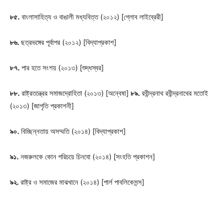
৮৫.
বাংলাসাহিত্য ও বাঙালী মধ্যবিত্ত (২০১২) [গ্লোব লাইব্রেরী]
৮৬.
ছত্রভঙ্গের পূর্বাপর (২০১২) [বিদ্যাপ্রকাশ]
৮৭.
পার হতে সংশয় (২০১৩) [শুদ্ধস্বর]
৮৮.
রাষ্ট্রতন্ত্রের সমাজদ্রোহিতা (২০১৩) [অন্বেষা]
৮৯.
রবীন্দ্রনাথ রবীন্দ্রনাথের মতোই
(২০১৩) [জাগৃতি প্রকাশনী]
৯০.
বিচ্ছিন্নতায় অসম্মতি (২০১৪) [বিদ্যাপ্রকাশ]
৯১.
নজরুলকে কোন পরিচয়ে চিনবো (২০১৪) [সংহতি প্রকাশন]
৯২.
রাষ্ট্র ও সমাজের মাঝখানে (২০১৪) [পার্ল পাবলিকেসন্স]