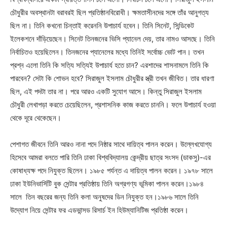
চৌধুরীর অবস্থানটা বরাবরই ছিল প্রতিষ্ঠানবিরোধী। ক্ষমতাসীনদের সঙ্গে তাঁর আনুগত্য
ছিল না। তিনি কখনো চিন্তাই করেননি উপাচার্য হবেন। তিনি সিনেট, সিন্ডিকেট
ইলেকশনে দাঁড়িয়েছেন। সিনেট তিনজনের ভিসি প্যানেল দেয়, তার নামও আসছে। তিনি
নির্বাচিতও হয়েছিলেন। তিনজনের প্যানেলের মধ্যে তিনিই সর্বোচ্চ ভোট পান। তখন
প্রশ্ন এলো তিনি কি সত্যি সত্যিই উপাচার্য হতে চান? এরশাদের শাসনামলে তিনি কি
পারবেন? সেটা কি শোভন হবে? সিরাজুল ইসলাম চৌধুরীর স্ত্রী তখন জীবিত। তার ধারণা
ছিল, এই পদটা তার না। পরে আরও একটি সুযোগ আসে। কিন্তু সিরাজুল ইসলাম
চৌধুরী লেখাপড়া করতে চেয়েছিলেন, প্রশাসনিক কাজ করতে চাননি। ফলে উপাচার্য হওয়া
থেকে দূরে থেকেছেন।
পেশাগত জীবনে তিনি আরও নানা পদে নিষ্ঠার সাথে দায়িত্ব পালন করেন। উল্লেখযোগ্য
হিসেবে আমরা বলতে পারি তিনি ঢাকা বিশ্ববিদ্যালয় কেন্দ্রীয় ছাত্র সংসদ (ডাকসু)-এর
কোষাধ্যক্ষ পদে নিযুক্ত ছিলেন। ১৯৮৫ পর্যন্ত এ দায়িত্ব পালন করেন। ১৯৭৮ সালে
ঢাকা ইউনিভার্সিটি বুক সেন্টার প্রতিষ্ঠায় তিনি অগ্রগণ্য ভূমিকা পালন করেন।১৯৮৪
সালে তিন বছরের জন্য তিনি কলা অনুষদের ডিন নিযুক্ত হন।১৯৮৬ সালে তিনি
উদ্যোগ নিয়ে সেন্টার ফর এডভান্সড রিসার্চ ইন হিউম্যানিটিজ প্রতিষ্ঠা করেন।