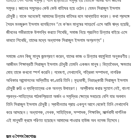
এটাতো গেল পানির সমুদ্র। পানি ছাড়াওতো সমুদ্র হয় যেটাকে আমরা বলি জ্ঞানের
সমুদ্র। জ্ঞানের সমুদ্রেও কেউ কেউ বাতিঘর হয়ে ওঠেন। যেমন সিরাজুল ইসলাম
চৌধুরী। যাকে অনেকেই আমাদের চিন্তার বাতিঘর বলে আখ্যায়িত করেন। কথা প্রসঙ্গে
সৈয়দ মনজুরুল ইসলাম বলেছিলেন “যে ক’জন মানুষের সাহচর্যে এসে আমি ঋদ্ধ হয়েছি,
জীবনের গভীরতাকে উপলব্ধি করতে শিখেছি, সমাজ নিয়ে প্রচলিত চিন্তার বাইরে এসে
ভাবতে শিখেছি, তাদের মধ্যে অধ্যাপক সিরাজুল ইসলাম অগ্রগণ্য”।
সমাজে এমন কিছু মানুষ জন্মগ্রহণ করেন, যাদের কাজ ও চিন্তার বহুমুখিতা অনুকরণীয়।
আজীবন শিক্ষাব্রতী সিরাজুল ইসলাম চৌধুরী তেমনি একজন মানুষ। বিত্তবৈভব, ক্ষমতার
মোহ তাকে কখনো স্পর্শ করেনি। গবেষণা, লেখালেখি, পত্রিকা সম্পাদনা, নাগরিক
অধিকার আন্দোলনের অদ্বিতীয় কাণ্ডারি তিনি। মৃদুভাষী, নিরহঙ্কারী সিরাজুল ইসলাম
চৌধুরী রুচি ও ব্যক্তিত্বের এক অনন্য উদাহরণ। অস্বীকার করার সুযোগ নেই, বাংলা
প্রবন্ধ-সাহিত্যের পাঠকপ্রিয়তা অর্জন ও সমৃদ্ধির ক্ষেত্রে সবচেয়ে বেশি যার অবদান
তিনি সিরাজুল ইসলাম চৌধুরী। স্বাধীনতার প্রায় একযুগ আগে থেকেই তিনি লেখালেখি
করে আসছেন। অধ্যাপক, লেখক, সাহিত্যিক, সম্পাদক, শিক্ষাবিদ, মার্ক্সবাদী দার্শনিক
এই মানুষটি ক্রমে পরিণত হয়েছেন আমাদের পাওয়ার হাউজ অব নলেজ হিসেবে।
জন্ম ও শৈশব কৈশোরঃ