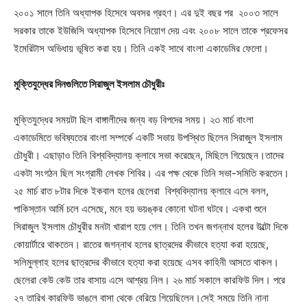
২০০১ সালে তিনি অধ্যাপক হিসেবে অবসর গ্রহণ। এর দুই বছর পর ২০০৩ সালে
সরকার তাকে ইউজিসি অধ্যাপক হিসেবে নিয়োগ দেয় এবং ২০০৮ সালে তাকে প্রফেসর
ইমেরিটাস অভিধায় ভূষিত করা হয়। তিনি একই সাথে বাংলা একাডেমির ফেলো।
মুক্তিযুদ্ধের দিনগুলিতে সিরাজুল ইসলাম চৌধুরীঃ
মুক্তিযুদ্ধের সময়টা ছিল বাঙ্গালীদের জন্য বড় বিপদের সময়। ২৩ মার্চ বাংলা
একাডেমিতে ভবিষ্যতের বাংলা সম্পর্কে একটি সভায় উপস্থিত ছিলেন সিরাজুল ইসলাম
চৌধুরী। এছাড়াও তিনি বিশ্ববিদ্যালয় ক্লাবে সভা করেছেন, মিছিলে গিয়েছেন।তাদের
একটা সংগঠন ছিল সংগ্রামী লেখক শিবির। এর পক্ষ থেকে তিনি সভা-সমিতি করতেন।
২৫ মার্চ রাত ৮টার দিকে ইকবাল হলের ছেলেরা বিশ্ববিদ্যালয় ক্লাবে এসে বলল,
পাকিস্তান আর্মি চলে এসেছে, মনে হয় ভয়ঙ্কর কোনো ঘটনা ঘটবে। একথা শুনে
সিরাজুল ইসলাম চৌধুরীর মনটা খারাপ হয়ে গেল। তিনি তখন জগন্নাথ হলের উল্টো দিকে
কোয়ার্টারে থাকতেন। রাতের জগন্নাথ হলের ছাত্রদের কীভাবে হত্যা করা হয়েছে,
সলিমুল্লাহ হলের ছাত্রদের কীভাবে হত্যা করা হয়েছে এসব কাহিনী আসতে থাকল।
ছেলেরা কেউ কেউ তার বাসায় এসে আশ্রয় নিল। ২৬ মার্চ সকালে কারফিউ দিল। পরে
২৭ তারিখ কারফিউ ভাঙলে বাসা থেকে বেরিয়ে গিয়েছিলেন।সেই সময়ে তিনি নানা