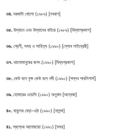
৩৪.
দরজাটা খোলো (১৯৮৯) [নবরাগ]
৩৫.
উদ্যানে এবং উদ্যানের বাইরে (১৯৮৯) [বিদ্যাপ্রকাশ]
৩৬.
শ্রেণী, সময় ও সাহিত্য (১৯৯০) [গ্লোব লাইব্রেরী]
৩৭.
ভালোমানুষের জগৎ (১৯৯০) [দিব্যপ্রকাশ]
৩৮.
কেউ বলে বৃক্ষ কেউ বলে নদী (১৯৯০) [পল্লব পাবলিশার্স]
৩৯.
হোমারের ওডেসি (১৯৯০) অনুবাদ [অন্বেষা]
৪০.
বাবুলের বেড়া-ওঠা (১৯৯০) [নালন্দা]
৪১.
স্বপ্নের আলোছায়া (১৯৯১) [সময়]