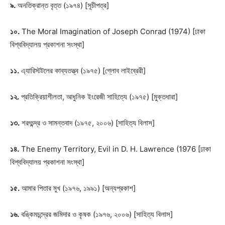
৯.
অনতিক্রান্ত বৃত্ত (১৯৭৪) [সূচীপত্র]
১০.
The Moral Imagination of Joseph Conrad (1974) [ঢাকা
বিশ্ববিদ্যালয় প্রকাশনা সংস্থা]
১১.
এ্যারিস্টটলের কাব্যতত্ত্ব (১৯৭৫) [গ্লোব লাইব্রেরী]
১২.
প্রতিক্রিয়াশীলতা, আধুনিক ইংরেজী সাহিত্যে (১৯৭৫) [মুক্তধারা]
১৩.
শরৎচন্দ্র ও সামন্তবাদ (১৯৭৫, ২০০৬) [সাহিত্য বিলাস]
১৪.
The Enemy Territory, Evil in D. H. Lawrence (1976 [ঢাকা
বিশ্ববিদ্যালয় প্রকাশনা সংস্থা]
১৫.
আমার পিতার মুখ (১৯৭৬, ১৯৯১) [অন্যপ্রকাশ]
১৬.
বঙ্কিমচন্দ্রের জমিদার ও কৃষক (১৯৭৬, ২০০৬) [সাহিত্য বিলাস]