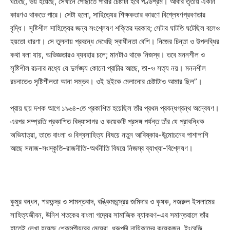
ঘটেছে, ভয় হয়েছে, সেখানে পৌঁছাতে পারার চেষ্টাটা হবে পণ্ডশ্রম। আবার তৃতীয় একটা
কারণও থাকতে পারে। সেটা হলো, সাহিত্যের শিক্ষকতার কারণে বিশ্লেষণপ্রবণতার
বৃদ্ধি। সৃষ্টিশীল সাহিত্যের জন্য সংশ্লেষণ শক্তির দরকার; সেটার ঘাটতি ঘটেছিল বলেও
হয়তো ধারণা। সে তুলনায় প্রবন্ধে দেখেছি স্বাধীনতা বেশি। নিজের চিন্তা ও উপলব্ধির
কথা বলা যায়, অভিজ্ঞতারও ব্যবহার চলে; মানটাও থাকে নিজস্ব। তবে মননশীল ও
সৃষ্টিশীল রচনার মধ্যে যে দুর্লঙ্ঘ্য কোনো প্রাচীর আছে, তা-ও সত্য নয়। মননশীল
রচনাতেও সৃষ্টিশীলতা আনা সম্ভব। ওই দুইকে মেলানোর চেষ্টাটাও আমার ছিল”।
প্রায় ছয় দশক আগে ১৯৬৪-তে প্রকাশিত হয়েছিল তাঁর প্রথম প্রবন্ধগ্রন্থ অন্বেষণ।
এরপর সম্প্রতি প্রকাশিত বিদ্যাসাগর ও কয়েকটি প্রসঙ্গ পর্যন্ত তাঁর যে প্রাবন্ধিক
অভিযাত্রা, তাতে বাংলা ও বিশ্বসাহিত্য বিষয়ে নতুন আবিষ্কার-উন্মোচনের পাশাপাশি
আছে সমাজ-সংস্কৃতি-রাজনীতি-অর্থনীতি বিষয়ে নিজস্ব ব্যাখ্যা-বিশ্লেষণ।
কুমুর বন্ধন, শরৎচন্দ্র ও সামন্তবাদ, বঙ্কিমচন্দ্রের জমিদার ও কৃষক, নজরুল ইসলামের
সাহিত্যজীবন, উনিশ শতকের বাংলা গদ্যের সামাজিক ব্যাকরণ-এর সমান্তরালে তাঁর
হাতেই লেখা হয়েছে শেকস্‌পীয়রের মেয়েরা, ধ্রুপদী নায়িকাদের কয়েকজন, ইংরেজি