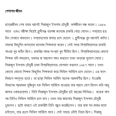
পেশাগত জীবন
ছাত্রজীবন শেষ হবার আগেই সিরাজুল ইসলাম চৌধুরী কর্মজীবন শুরু করেন। ১৯৫৬
সালে এমএ পরীক্ষা দিয়েই মুন্সীগঞ্জ হরগঙ্গা কলেজে চাকরি পেয়ে গেলেন। সপ্তাহে ছয়
দিন সেখানে থাকতেন। সপ্তাহশেষে বাসায় চলে যেতেন । মুন্সীগঞ্জে খুব ভালোই কাটত।
তারপর কিছুদিন জগন্নাথ কলেজে শিক্ষকতা করেন। সেই সময় বিশ্ববিদ্যালয়ে চাকরি
পাওয়া খুব কঠিন ছিল। চাকরির পদের সংখ্যা খুব সীমিত ছিল। বিশ্ববিদ্যালয়ের কোনো
শিক্ষক যদি পদত্যাগ, অবসর বা পরলোগ গমন করতেন তখন অন্যরা সুযোগ পেতো।
সিরাজুল ইসলাম চৌধুরী ঢাকা বিশ্ববিদ্যালয়ে যোগদান করলেন ১৯৫৭ সালে। তখন
কোনো কোনো শিক্ষক কিছুদিন শিক্ষকতা করে সিভিল সার্ভিসে চলে যেতেন। এর ফলে
বিভাগে পদশূন্য হতো। তা ছাড়া সিভিল সার্ভিস অনেক আকর্ষণীয় ছিল। ইংরেজি
বিভাগের প্রভাষক মুজিবুল হক সিভিল সার্ভিসে যাওয়ায় তার স্থলে যোগ দিলেন কবি আবু
জাফর ওবায়দুল্লাহ। তিনি সিরাজুল ইসলাম চৌধুরীর দুই বছরের সিনিয়র। কয়েক মাস
পর তিনিও সিভিল সার্ভিসে চলে যান। তখন তার জায়গায় সিরাজুল ইসলাম চৌধুরী
ঢুকলেন। দুটো কারণে এই চাকরিটা তিনি পছন্দ করেছিলেন। তার বাবা সব বাবার মতো
চাইতেন, তার ছেলে সিভিল সার্ভিসে যাবে। সেই সময়ে ওটাই নিয়ম ছিল। সিরাজু