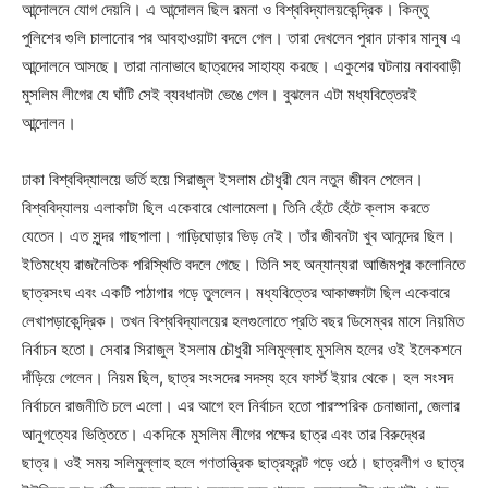
আন্দোলনে যোগ দেয়নি। এ আন্দোলন ছিল রমনা ও বিশ্ববিদ্যালয়কেন্দ্রিক। কিন্তু
পুলিশের গুলি চালানোর পর আবহাওয়াটা বদলে গেল। তারা দেখলেন পুরান ঢাকার মানুষ এ
আন্দোলনে আসছে। তারা নানাভাবে ছাত্রদের সাহায্য করছে। একুশের ঘটনায় নবাববাড়ী
মুসলিম লীগের যে ঘাঁটি সেই ব্যবধানটা ভেঙে গেল। বুঝলেন এটা মধ্যবিত্তেরই
আন্দোলন।
ঢাকা বিশ্ববিদ্যালয়ে ভর্তি হয়ে সিরাজুল ইসলাম চৌধুরী যেন নতুন জীবন পেলেন।
বিশ্ববিদ্যালয় এলাকাটা ছিল একেবারে খোলামেলা। তিনি হেঁটে হেঁটে ক্লাস করতে
যেতেন। এত সুন্দর গাছপালা। গাড়িঘোড়ার ভিড় নেই। তাঁর জীবনটা খুব আনন্দের ছিল।
ইতিমধ্যে রাজনৈতিক পরিস্থিতি বদলে গেছে। তিনি সহ অন্যান্যরা আজিমপুর কলোনিতে
ছাত্রসংঘ এবং একটি পাঠাগার গড়ে তুললেন। মধ্যবিত্তের আকাঙ্ক্ষাটা ছিল একেবারে
লেখাপড়াকেন্দ্রিক। তখন বিশ্ববিদ্যালয়ের হলগুলোতে প্রতি বছর ডিসেম্বর মাসে নিয়মিত
নির্বাচন হতো। সেবার সিরাজুল ইসলাম চৌধুরী সলিমুল্লাহ মুসলিম হলের ওই ইলেকশনে
দাঁড়িয়ে গেলেন। নিয়ম ছিল, ছাত্র সংসদের সদস্য হবে ফার্স্ট ইয়ার থেকে। হল সংসদ
নির্বাচনে রাজনীতি চলে এলো। এর আগে হল নির্বাচন হতো পারস্পরিক চেনাজানা, জেলার
আনুগত্যের ভিত্তিতে। একদিকে মুসলিম লীগের পক্ষের ছাত্র এবং তার বিরুদ্ধের
ছাত্র। ওই সময় সলিমুল্লাহ হলে গণতান্ত্রিক ছাত্রফ্রন্ট গড়ে ওঠে। ছাত্রলীগ ও ছাত্র