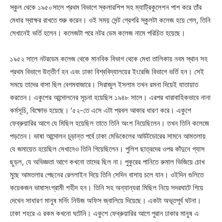
স্কুল থেকে ১৯৫০সালে প্রথম বিভাগে স্কলারশিপ সহ ম্যাট্রিকুলেশন পাশ করে তাঁর
মেধার স্বাক্ষর রাখতে শুরু করেন। ওই সময় সেন্ট গ্রেগরি স্কুলটা কলেজ হয়ে গেল, তিনি
সেখানেই ভর্তি হলেন। কলেজটা পরে নটর ডেম কলেজ নামে পরিচিত হয়েছে।
১৯৫২ সালে নটরডেম কলেজ থেকে মানবিক বিভাগ থেকে মেধা তালিকায় নবম স্থান সহ
প্রথম বিভাগে উত্তীর্ণ হন এবং ঢাকা বিশ্ববিদ্যালয়ের ইংরেজি বিভাগে ভর্তি হন। সেই
সময়ে তাদের বাসা ছিল বেগমবাজারে। সিরাজুল ইসলাম তখন রমনা দিয়েই যাতায়াত
করতেন। একুশের আন্দোলনের সূচনা হয়েছিল ১৯৪৮ সালে। এরপর ধারাবাহিকভাবে নানা
কর্মসূচি, বিক্ষোভ হয়েছে। ’৫২-তে এসে এটা প্রবল আকার ধারণ করে। একুশে
ফেব্রুয়ারির আগে যে মিছিল হয়েছিল তাতে তিনি অংশ নিয়েছিলেন। তখন তিনি কলেজে
পড়তেন। ভাষা আন্দোলন চূড়ান্ত পর্বে ঢাকা মেডিকেলের আউটডোরের সামনে আমতলায়
যে জমায়েত হয়েছিল সেখানেও তিনি গিয়েছিলেন। পুলিশ ছাত্রদের ওপর কাঁদুনে গ্যাস
ছুড়ল, যে অভিজ্ঞতা আগে কখনো তাদের ছিল না। পুকুরের পানিতে রুমাল ভিজিয়ে চোখ
মুছে আমতলার পেছনের রেললাইন দিয়ে তিনি সেদিন বাসায় চলে যান। ওইদিন গুলিতে
কয়েকজন ভাষাসংগ্রামী শহীদ হন। তিনি সহ অন্যান্যরা মিছিল নিয়ে সদরঘাটে গিয়ে
দেখেন সাধারণ মানুষ মর্নিং নিউজ অফিস জ্বালিয়ে দিয়েছে। একটা অভূতপূর্ব ঘটনা।
ঢাকা শহরে এ রকম কখনো ঘটেনি। একুশে ফেব্রুয়ারির আগে পুরান ঢাকার মানুষ এ