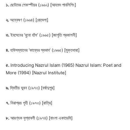
১.
ছোটদের শেকস্পীয়র (১৯৬২) [আহমদ পাবলিশিং]
২.
অন্বেষণ (১৯৬৪) [রোদেলা]
৩.
ইবসেনের ‘বুনো হাঁস’ (১৯৬৫) [জাগৃতি প্রকাশনী]
৪.
হাউসম্যানের ‘কাব্যের স্বভাব’ (১৯৬৫) [মুক্তধারা]
৫.
Introducing Nazrul Islam (1965) Nazrul Islam: Poet and
More (1994) [Nazrul Institute]
৬.
দ্বিতীয় ভুবন (১৯৭৩) [বর্ষাদুপুর]
৭.
নিরাশ্রয় গৃহী (১৯৭৩) [রাত্রি]
৮.
আরণ্যক দৃশ্যাবলী (১৯৭৪) [বাংলা একাডেমি]