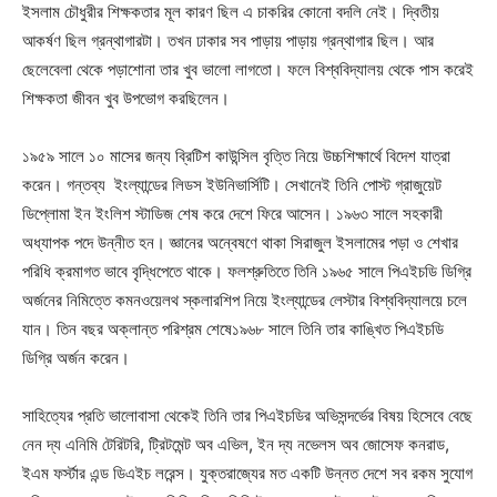
ইসলাম চৌধুরীর শিক্ষকতার মূল কারণ ছিল এ চাকরির কোনো বদলি নেই। দ্বিতীয়
আকর্ষণ ছিল গ্রন্থাগারটা। তখন ঢাকার সব পাড়ায় পাড়ায় গ্রন্থাগার ছিল। আর
ছেলেবেলা থেকে পড়াশোনা তার খুব ভালো লাগতো। ফলে বিশ্ববিদ্যালয় থেকে পাস করেই
শিক্ষকতা জীবন খুব উপভোগ করছিলেন।
১৯৫৯ সালে ১০ মাসের জন্য ব্রিটিশ কাউন্সিল বৃত্তি নিয়ে উচ্চশিক্ষার্থে বিদেশ যাত্রা
করেন। গন্তব্য ইংল্যান্ডের লিডস ইউনিভার্সিটি। সেখানেই তিনি পোস্ট গ্রাজুয়েট
ডিপ্লোমা ইন ইংলিশ স্টাডিজ শেষ করে দেশে ফিরে আসেন। ১৯৬৩ সালে সহকারী
অধ্যাপক পদে উন্নীত হন। জ্ঞানের অন্বেষণে থাকা সিরাজুল ইসলামের পড়া ও শেখার
পরিধি ক্রমাগত ভাবে বৃদ্ধিপেতে থাকে। ফলশ্রুতিতে তিনি ১৯৬৫ সালে পিএইচডি ডিগ্রি
অর্জনের নিমিত্তে কমনওয়েলথ স্কলারশিপ নিয়ে ইংল্যান্ডের লেস্টার বিশ্ববিদ্যালয়ে চলে
যান। তিন বছর অক্লান্ত পরিশ্রম শেষে১৯৬৮ সালে তিনি তার কাঙ্খিত পিএইচডি
ডিগ্রি অর্জন করেন।
সাহিত্যের প্রতি ভালোবাসা থেকেই তিনি তার পিএইচডির অভিসন্দর্ভের বিষয় হিসেবে বেছে
নেন দ্য এনিমি টেরিটরি, ট্রিটমেন্ট অব এভিল, ইন দ্য নভেলস অব জোসেফ কনরাড,
ইএম ফর্স্টার এন্ড ডিএইচ লরেন্স। যুক্তরাজ্যের মত একটি উন্নত দেশে সব রকম সুযোগ