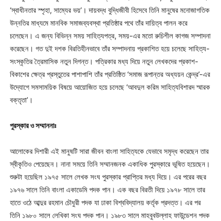
‘স্বাধীনতার স্পৃহা, সাম্যের ভয়’। দায়বদ্ধ বুদ্ধিজীবী হিসেবে তিনি মানুষের মনোজাগতিক
উন্নতির মাধ্যমে মানবিক সমাজব্যবস্থা প্রতিষ্ঠার পথে তাঁর দায়িত্ব পালন করে
চলেছেন। এ জন্য বিভিন্ন সময় সাহিত্যপত্র, সময়-এর মতো রুচিশীল কাগজ সম্পাদনা
করেছেন। গত দুই দশক বিরতিহীনভাবে তাঁর সম্পাদনায় প্রকাশিত হয়ে চলেছে সাহিত্য-
সংস্কৃতির ত্রৈমাসিক নতুন দিগন্ত। পত্রিকার মধ্য দিয়ে নতুন লেখকদের প্রকাশ-
বিকাশের ক্ষেত্র প্রস্তুতের পাশাপাশি তাঁর প্রতিষ্ঠিত ‘সমাজ রূপান্তর অধ্যয়ন কেন্দ্র’-এর
উদ্যোগে সমসাময়িক বিষয়ে আয়োজিত হয়ে চলেছে ‘আবদুল করিম সাহিত্যবিশারদ স্মারক
বক্তৃতা’।
পুরস্কার ও সম্মাননাঃ
আলোকের দিশারী এই মানুষটি সারা জীবন বাংলা সাহিত্যকে যেভাবে সমৃদ্ধ করেছেন তার
স্বীকৃতিও পেয়েছেন। নানা সময়ে তিনি সম্মানজনক একাধিক পুরস্কারে ভূষিত হয়েছেন।
শুরুটা হয়েছিল ১৯৭৫ সালে লেখক সংঘ পুরস্কার প্রাপ্তির মধ্য দিয়ে। এর পরের বছর
১৯৭৬ সালে তিনি বাংলা একাডেমি পদক পান। এক বছর বিরতী দিয়ে ১৯৭৮ সালে তার
হাতে ওঠে আব্দুর রহমান চৌধুরী পদক যা ঢাকা বিশ্ববিদ্যালয় কর্তৃক প্রদত্ত। এর পর
তিনি ১৯৮০ সালে লেখিকা সংঘ পদক পান। ১৯৮৩ সালে মাহবুবউল্লাহ ফাউন্ডেশন পদক