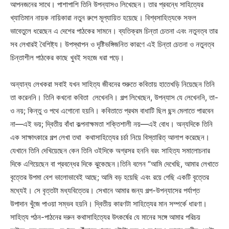
আপনজনের সাথে। পাশাপাশি তিনি উপন্যাসও লিখেছেন। তার প্রবন্ধে সাহিত্যের
খ্যাতিমান নায়ক নায়িকারা নতুন রুপে মূল্যায়িত হয়েছে। বিশ্বসাহিত্যকে সফল
ভাবেতুলে ধরেছেন এ দেশের পাঠকের সামনে। ব্যতিক্রম চিন্তা চেতনা এবং নতুনত্ব তার
সব লেখারই বৈশিষ্ট্য। উপস্থাপন ও দৃষ্টিভঙ্গিজনিত কারণে এই চিন্তা চেতনা ও নতুনত্ব
চিন্তাশীল পাঠকের কাছে খুবই সহজে ধরা পড়ে।
অন্যান্য লেখকরা সবাই যখন সাহিত্য জীবনের শুরুতে কবিতায় হাতেখড়ি নিয়েছেন তিনি
তা করেননি। তিনি কখনো কবিতা লেখেননি। গল্প লিখেছেন, উপন্যাস যে লেখেননি, তা-
ও নয়; কিন্তু ও পথে এগোনো হয়নি। কবিতাতে প্রথম বাধাটি ছিল ছন্দ মেলাতে পারবেন
না—এই ভয়; দ্বিতীয় বাঁধা কল্পনাক্ষমতা শক্তিশালী নয়—এই বোধ। অন্যদিকে তিনি
এক সাক্ষাৎকারে গল্প লেখা তথা কথাসাহিত্যের চর্চা নিয়ে বিস্তারিত্ আলাপ করেছেন।
যেখানে তিনি দেখিয়েছেন কেন তিনি ওইদিকে অগ্রসর হননি বরং সাহিত্য সমালোচনার
দিকে এগিয়েছেন বা প্রবন্ধের দিকে ঝুকেছেন।তিনি বলেন “আমি দেখেছি, আমার লেখাতে
বৃত্তের উপমা বেশ ভালোভাবেই আছে; আমি বড় হয়েছি এবং রয়ে গেছি একটি বৃত্তের
মধ্যেই। সে বৃত্তটা মধ্যবিত্তের। সেখানে আমার জন্য গল্প-উপন্যাসের পর্যাপ্ত
উপাদান খুঁজে পাওয়া সম্ভব হয়নি। দ্বিতীয় কারণটা সাহিত্যের মান সম্পর্কে ধারণা।
সাহিত্য পঠন-পাঠনের দরুন কথাসাহিত্যের উৎকর্ষের যে মানের সঙ্গে আমার পরিচয়