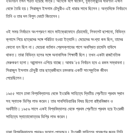
ইউনিয়ন তখন গঠিত হয়েছে মাত্র। অনেকে বলে থাকেন, যুক্তফ্রন্টের ধারণাটা এখান
থেকে তৈরি হয়। সিরাজুল ইসলাম চৌধুরীও এই ধারার সাথে ছিলেন। অন্যদিকে নির্বাচনে
তিনি ও তার দল বিপুল ভোটে জিতলেন।
ওই সময় নির্বাচনে অংশগ্রহণ মানে মাইক্রোফোনে চেঁচামেচি, লিফলেট ছাপানো, বিভিন্ন
ক্লাসে গিয়ে ছাত্রদের সঙ্গে পরিচিত হওয়া ইত্যাদি। মেয়েদের সংখ্যা কম ছিল, তাদের
কোনো হল ছিল না। মেয়েরা বর্তমান প্রেসক্লাবের পাশে অবস্থিত চামেলি হাউসে
থাকত। তারা বিভিন্ন হলের সঙ্গে অনাবাসিক শিক্ষার্থী ছিল। তখন একটা রাজনৈতিক
মেরুকরণ হলো। আন্দোলন এগিয়ে যাচ্ছে। আবার ’৫৪ নির্বাচন হবে এ রকম সম্ভাবনা।
সিরাজুল ইসলাম চৌধুরী তার ছাত্রজীবনে চমৎকার একটি সাংস্কৃতিক জীবন
পেয়েছিলেন।
১৯৫৫ সালে ঢাকা বিশ্ববিদ্যালয় থেকে ইংরেজি সাহিত্যে দ্বিতীয় শ্রেণীতে প্রথম স্থান
সহ স্নাতক ডিগ্রি লাভ করেন। তার সাবসিডিয়ারির বিষয় ছিলো রাষ্ট্রবিজ্ঞান ও
অর্থনীতি। ১৯৫৬ সালে একই বিশ্ববিদ্যালয় থেকে প্রথম শ্রেণীতে প্রথম হয়ে ইংরেজী
সাহিত্যে স্নাতোকোত্তর ডিগ্রি লাভ করেন।
ঢাকা বিশ্ববিদ্যালয়ে পড়ারও সুযোগ পেয়েছেন। ইংরেজী সাহিত্যে গবেষণার জন্য তিনি