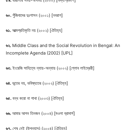
৫৯.
বাঙালীর সময়-অসময় (২০০০) [বিদ্যাপ্রকাশ]
৬০.
পুঁজিবাদের দুঃশাসন (২০০১) [নবরাগ]
৬১.
আত্মপ্রতিকৃতি নয় (২০০২) [ঐতিহ্য]
৬২.
Middle Class and the Social Revolution in Bengal: An
Incomplete Agenda (2002) [UPL]
৬৩.
ইংরেজি সাহিত্যে ন্যায়-অন্যায় (২০০২) [গ্লোব লাইব্রেরী]
৬৪.
ভূতের নয়, ভবিষ্যতের (২০০২) [ঐতিহ্য]
৬৫.
বন্ধ করো না পাখা (২০০৩) [ঐতিহ্য]
৬৬.
আমার আপন তিনজন (২০০৪) [মওলা ব্রাদার্স]
৬৭.
শেষ নেই (উপন্যাস) (২০০৪) [ঐতিহ্য]