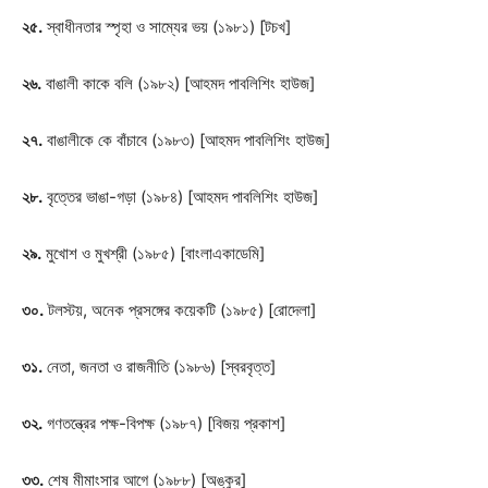
২৫.
স্বাধীনতার স্পৃহা ও সাম্যের ভয় (১৯৮১) [টচখ]
২৬.
বাঙালী কাকে বলি (১৯৮২) [আহমদ পাবলিশিং হাউজ]
২৭.
বাঙালীকে কে বাঁচাবে (১৯৮৩) [আহমদ পাবলিশিং হাউজ]
২৮.
বৃত্তের ভাঙা-গড়া (১৯৮৪) [আহমদ পাবলিশিং হাউজ]
২৯.
মুখোশ ও মুখশ্রী (১৯৮৫) [বাংলাএকাডেমি]
৩০.
টলস্টয়, অনেক প্রসঙ্গের কয়েকটি (১৯৮৫) [রোদেলা]
৩১.
নেতা, জনতা ও রাজনীতি (১৯৮৬) [স্বরবৃত্ত]
৩২.
গণতন্ত্রের পক্ষ-বিপক্ষ (১৯৮৭) [বিজয় প্রকাশ]
৩৩.
শেষ মীমাংসার আগে (১৯৮৮) [অঙ্কুর]