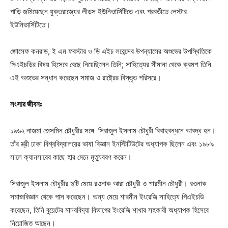
পাড়ি জমিয়েছেন যুক্তরাজ্যের লীডস ইউনিভার্সিটিতে এবং পরবর্তীতে লেস্টার
ইউনিভার্সিটিতে।
জোসেফ কনরাড, ই এম ফরস্টার ও ডি এইচ লরেন্সের উপন্যাসের অশুভের উপস্থিতিকে
পিএইচডির বিষয় হিসেবে বেছে নিয়েছিলেন তিনি; সাহিত্যের সীমানা থেকে ক্রমশ তিনি
এই অশুভের সন্ধান করেছেন সমাজ ও রাষ্ট্রের বিস্তৃত পরিসরে।
সংসার জীবনঃ
১৯৬২ নাজমা জেসমিন চৌধুরীর সঙ্গে সিরাজুল ইসলাম চৌধুরী বিবাহবন্ধনে আবদ্ধ হন।
তাঁর স্ত্রী ঢাকা বিশ্ববিদ্যালয়ের ভাষা বিজ্ঞান ইনস্টিটিউটের অধ্যাপক ছিলেন এবং ১৯৮৯
সালে ক্যানসারের কাছে হার মেনে মৃত্যুবরণ করেন।
সিরাজুল ইসলাম চৌধুরীর দুটি মেয়ে রওনাক আরা চৌধুরী ও শারমীন চৌধুরী। রওনাক
সমাজবিজ্ঞান থেকে পাস করেছেন। অন্য মেয়ে শারমীন ইংরেজি সাহিত্যে পিএইচডি
করেছেন, তিনি বুয়েটের মানববিদ্যা বিভাগের ইংরেজি শাখার সহকারী অধ্যাপক হিসেবে
নিয়োজিত আছেন।