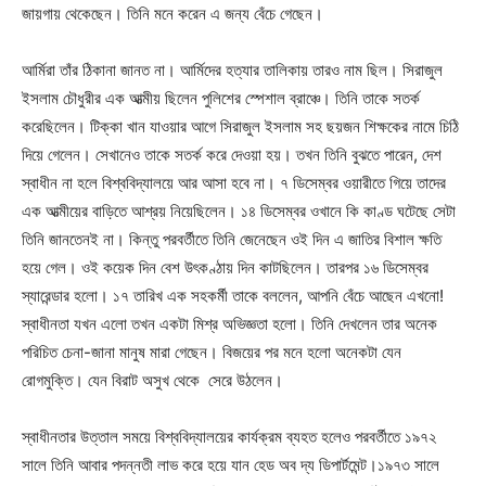
জায়গায় থেকেছেন। তিনি মনে করেন এ জন্য বেঁচে গেছেন।
আর্মিরা তাঁর ঠিকানা জানত না। আর্মিদের হত্যার তালিকায় তারও নাম ছিল। সিরাজুল
ইসলাম চৌধুরীর এক আত্মীয় ছিলেন পুলিশের স্পেশাল ব্রাঞ্চে। তিনি তাকে সতর্ক
করেছিলেন। টিক্কা খান যাওয়ার আগে সিরাজুল ইসলাম সহ ছয়জন শিক্ষকের নামে চিঠি
দিয়ে গেলেন। সেখানেও তাকে সতর্ক করে দেওয়া হয়। তখন তিনি বুঝতে পারেন, দেশ
স্বাধীন না হলে বিশ্ববিদ্যালয়ে আর আসা হবে না। ৭ ডিসেম্বর ওয়ারীতে গিয়ে তাদের
এক আত্মীয়ের বাড়িতে আশ্রয় নিয়েছিলেন। ১৪ ডিসেম্বর ওখানে কি কাণ্ড ঘটেছে সেটা
তিনি জানতেনই না। কিন্তু পরবর্তীতে তিনি জেনেছেন ওই দিন এ জাতির বিশাল ক্ষতি
হয়ে গেল। ওই কয়েক দিন বেশ উৎকণ্ঠায় দিন কাটছিলেন। তারপর ১৬ ডিসেম্বর
স্যারেন্ডার হলো। ১৭ তারিখ এক সহকর্মী তাকে বললেন, আপনি বেঁচে আছেন এখনো!
স্বাধীনতা যখন এলো তখন একটা মিশ্র অভিজ্ঞতা হলো। তিনি দেখলেন তার অনেক
পরিচিত চেনা-জানা মানুষ মারা গেছেন। বিজয়ের পর মনে হলো অনেকটা যেন
রোগমুক্তি। যেন বিরাট অসুখ থেকে সেরে উঠলেন।
স্বাধীনতার উত্তাল সময়ে বিশ্ববিদ্যালয়ের কার্যক্রম ব্যহত হলেও পরবর্তীতে ১৯৭২
সালে তিনি আবার পদন্নতী লাভ করে হয়ে যান হেড অব দ্য ডিপার্টমেন্ট।১৯৭৩ সালে