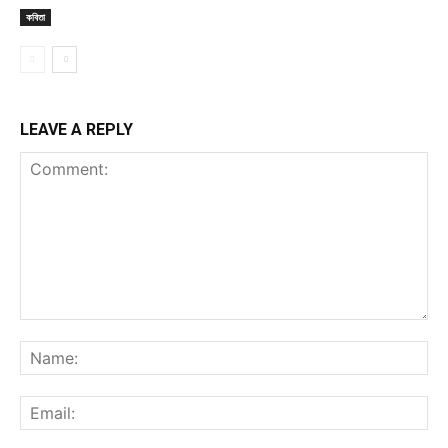
কবিতা
LEAVE A REPLY
Comment:
Na
Ema