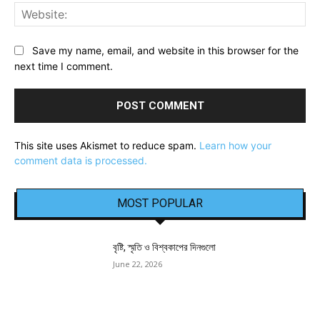
Web
Save my name, email, and website in this browser for the
next time I comment.
This site uses Akismet to reduce spam.
Learn how your
comment data is processed.
MOST POPULAR
বৃষ্টি, স্মৃতি ও বিশ্বকাপের দিনগুলো
June 22, 2026