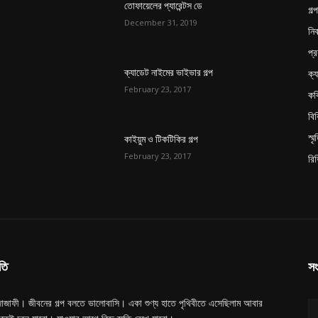
তোফায়েলের প্যারেন্টস ডে
গল্প
December 31, 2019
নিব
প্র
ক্য
ক্যাডেট নাইমের ভাইভার গল্প
February 23, 2017
কব
বি
স্ম
কাইয়ুম ও টিকটিকির গল্প
February 23, 2017
রি
তি
সং
াজাফী। জীবনের গল্প বলতে ভালোবাসি। একা শুণ্য হাতে পৃথিবীতে এসেছিলাম আবার