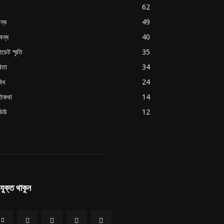
62
ন্ধ
49
বন্ধ
40
াডেট স্মৃতি
35
িতা
34
বিধ
24
ৃতিকথা
14
ভিউ
12
যুক্ত থাকুন